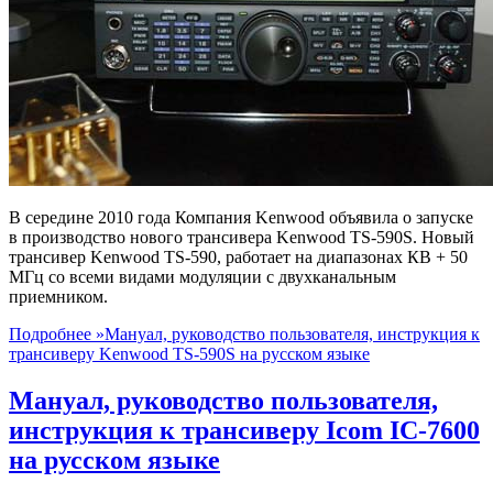
В середине 2010 года Компания Kenwood объявила о запуске
в производство нового трансивера Kenwood TS-590S. Новый
трансивер Kenwood TS-590, работает на диапазонах КВ + 50
МГц со всеми видами модуляции с двухканальным
приемником.
Подробнее »
Мануал, руководство пользователя, инструкция к
трансиверу Kenwood TS-590S на русском языке
Мануал, руководство пользователя,
инструкция к трансиверу Icom IC-7600
на русском языке