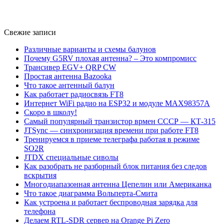
Свежие записи
Различные варианты и схемы балунов
Почему G5RV плохая антенна? – Это компромисс
Трансивер EGV+ QRP CW
Простая антенна Bazooka
Что такое антенный балун
Как работает радиосвязь FT8
Интернет WiFi радио на ESP32 и модуле MAX98357A
Скоро в школу!
Самый популярный транзистор врмен СССР — КТ-315
JTSync — синхронизация времени при работе FT8
Тренируемся в приеме телеграфа работая в режиме
SO2R
JTDX специальные сиволы
Как разобрать не разборный блок питания без следов
вскрытия
Многодиапазонная антенна Цепелин или Американка
Что такое диаграмма Вольперта-Смита
Как устроена и работает беспроводная зарядка для
телефона
Делаем RTL-SDR сервер на Orange Pi Zero