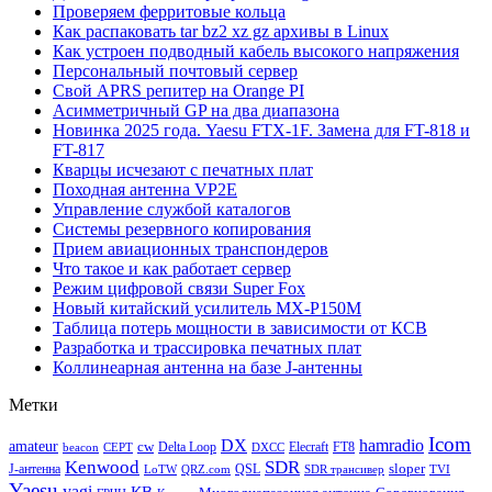
Проверяем ферритовые кольца
Как распаковать tar bz2 xz gz архивы в Linux
Как устроен подводный кабель высокого напряжения
Персональный почтовый сервер
Свой APRS репитер на Orange PI
Асимметричный GP на два диапазона
Новинка 2025 года. Yaesu FTX-1F. Замена для FT-818 и
FT-817
Кварцы исчезают с печатных плат
Походная антенна VP2E
Управление службой каталогов
Системы резервного копирования
Прием авиационных транспондеров
Что такое и как работает сервер
Режим цифровой связи Super Fox
Новый китайский усилитель MX-P150M
Таблица потерь мощности в зависимости от КСВ
Разработка и трассировка печатных плат
Коллинеарная антенна на базе J-антенны
Метки
Icom
DX
hamradio
amateur
cw
Delta Loop
Elecraft
FT8
beacon
CEPT
DXCC
Kenwood
SDR
sloper
J-антенна
QSL
LoTW
QRZ.com
SDR трансивер
TVI
Yaesu
yagi
КВ