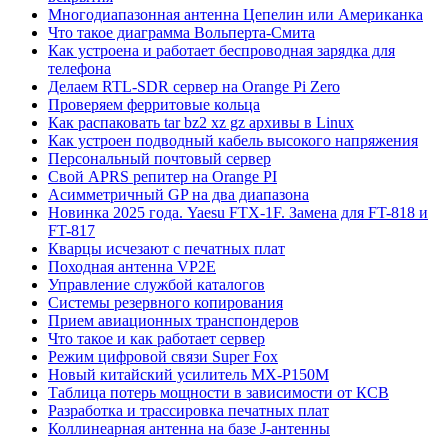
Многодиапазонная антенна Цепелин или Американка
Что такое диаграмма Вольперта-Смита
Как устроена и работает беспроводная зарядка для
телефона
Делаем RTL-SDR сервер на Orange Pi Zero
Проверяем ферритовые кольца
Как распаковать tar bz2 xz gz архивы в Linux
Как устроен подводный кабель высокого напряжения
Персональный почтовый сервер
Свой APRS репитер на Orange PI
Асимметричный GP на два диапазона
Новинка 2025 года. Yaesu FTX-1F. Замена для FT-818 и
FT-817
Кварцы исчезают с печатных плат
Походная антенна VP2E
Управление службой каталогов
Системы резервного копирования
Прием авиационных транспондеров
Что такое и как работает сервер
Режим цифровой связи Super Fox
Новый китайский усилитель MX-P150M
Таблица потерь мощности в зависимости от КСВ
Разработка и трассировка печатных плат
Коллинеарная антенна на базе J-антенны