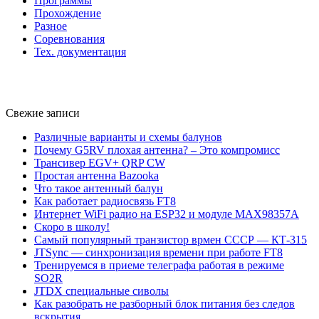
Программы
Прохождение
Разное
Соревнования
Тех. документация
Свежие записи
Различные варианты и схемы балунов
Почему G5RV плохая антенна? – Это компромисс
Трансивер EGV+ QRP CW
Простая антенна Bazooka
Что такое антенный балун
Как работает радиосвязь FT8
Интернет WiFi радио на ESP32 и модуле MAX98357A
Скоро в школу!
Самый популярный транзистор врмен СССР — КТ-315
JTSync — синхронизация времени при работе FT8
Тренируемся в приеме телеграфа работая в режиме
SO2R
JTDX специальные сиволы
Как разобрать не разборный блок питания без следов
вскрытия