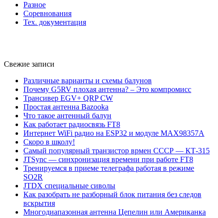
Разное
Соревнования
Тех. документация
Свежие записи
Различные варианты и схемы балунов
Почему G5RV плохая антенна? – Это компромисс
Трансивер EGV+ QRP CW
Простая антенна Bazooka
Что такое антенный балун
Как работает радиосвязь FT8
Интернет WiFi радио на ESP32 и модуле MAX98357A
Скоро в школу!
Самый популярный транзистор врмен СССР — КТ-315
JTSync — синхронизация времени при работе FT8
Тренируемся в приеме телеграфа работая в режиме
SO2R
JTDX специальные сиволы
Как разобрать не разборный блок питания без следов
вскрытия
Многодиапазонная антенна Цепелин или Американка