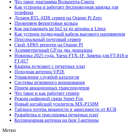
Что такое диаграмма Вольперта-Смита
Как устроена и работает беспроводная зарядка для
телефона
Делаем RTL-SDR сервер на Orange Pi Zero
Проверяем ферритовые кольца
Как распаковать tar bz2 xz gz архивы в Linux
Как устроен подводный кабель высокого напряжения
Персональный почтовый сервер
Свой APRS репитер на Orange PI
Асимметричный GP на два диапазона
Новинка 2025 года. Yaesu FTX-1F. Замена для FT-818 и
FT-817
Кварцы исчезают с печатных плат
Походная антенна VP2E
Управление службой каталогов
Системы резервного копирования
Прием авиационных транспондеров
Что такое и как работает сервер
Режим цифровой связи Super Fox
Новый китайский усилитель MX-P150M
Таблица потерь мощности в зависимости от КСВ
Разработка и трассировка печатных плат
Коллинеарная антенна на базе J-антенны
Метки