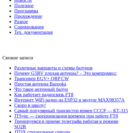
Новости
Полезное
Программы
Прохождение
Разное
Соревнования
Тех. документация
Свежие записи
Различные варианты и схемы балунов
Почему G5RV плохая антенна? – Это компромисс
Трансивер EGV+ QRP CW
Простая антенна Bazooka
Что такое антенный балун
Как работает радиосвязь FT8
Интернет WiFi радио на ESP32 и модуле MAX98357A
Скоро в школу!
Самый популярный транзистор врмен СССР — КТ-315
JTSync — синхронизация времени при работе FT8
Тренируемся в приеме телеграфа работая в режиме
SO2R
JTDX специальные сиволы