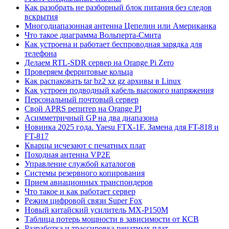
Как разобрать не разборный блок питания без следов
вскрытия
Многодиапазонная антенна Цепелин или Американка
Что такое диаграмма Вольперта-Смита
Как устроена и работает беспроводная зарядка для
телефона
Делаем RTL-SDR сервер на Orange Pi Zero
Проверяем ферритовые кольца
Как распаковать tar bz2 xz gz архивы в Linux
Как устроен подводный кабель высокого напряжения
Персональный почтовый сервер
Свой APRS репитер на Orange PI
Асимметричный GP на два диапазона
Новинка 2025 года. Yaesu FTX-1F. Замена для FT-818 и
FT-817
Кварцы исчезают с печатных плат
Походная антенна VP2E
Управление службой каталогов
Системы резервного копирования
Прием авиационных транспондеров
Что такое и как работает сервер
Режим цифровой связи Super Fox
Новый китайский усилитель MX-P150M
Таблица потерь мощности в зависимости от КСВ
Разработка и трассировка печатных плат