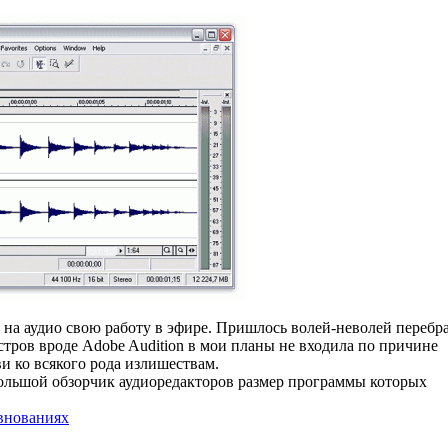
 на аудио свою работу в эфире. Пришлось волей-неволей перебр
тров вроде Adobe Audition в мои планы не входила по причине
ви ко всякого рода излишествам.
большой обзорчик аудиоредакторов размер программы которых
евнованиях