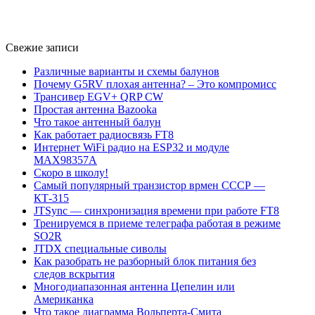
Свежие записи
Различные варианты и схемы балунов
Почему G5RV плохая антенна? – Это компромисс
Трансивер EGV+ QRP CW
Простая антенна Bazooka
Что такое антенный балун
Как работает радиосвязь FT8
Интернет WiFi радио на ESP32 и модуле
MAX98357A
Скоро в школу!
Самый популярный транзистор врмен СССР —
КТ-315
JTSync — синхронизация времени при работе FT8
Тренируемся в приеме телеграфа работая в режиме
SO2R
JTDX специальные сиволы
Как разобрать не разборный блок питания без
следов вскрытия
Многодиапазонная антенна Цепелин или
Американка
Что такое диаграмма Вольперта-Смита