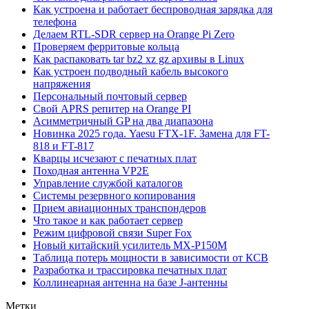
Как устроена и работает беспроводная зарядка для
телефона
Делаем RTL-SDR сервер на Orange Pi Zero
Проверяем ферритовые кольца
Как распаковать tar bz2 xz gz архивы в Linux
Как устроен подводный кабель высокого
напряжения
Персональный почтовый сервер
Свой APRS репитер на Orange PI
Асимметричный GP на два диапазона
Новинка 2025 года. Yaesu FTX-1F. Замена для FT-
818 и FT-817
Кварцы исчезают с печатных плат
Походная антенна VP2E
Управление службой каталогов
Системы резервного копирования
Прием авиационных транспондеров
Что такое и как работает сервер
Режим цифровой связи Super Fox
Новый китайский усилитель MX-P150M
Таблица потерь мощности в зависимости от КСВ
Разработка и трассировка печатных плат
Коллинеарная антенна на базе J-антенны
Метки