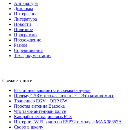
Аппаратура
Дипломы
Интересное
Литература
Новости
Полезное
Программы
Прохождение
Разное
Соревнования
Тех. документация
Свежие записи
Различные варианты и схемы балунов
Почему G5RV плохая антенна? – Это компромисс
Трансивер EGV+ QRP CW
Простая антенна Bazooka
Что такое антенный балун
Как работает радиосвязь FT8
Интернет WiFi радио на ESP32 и модуле MAX98357A
Скоро в школу!