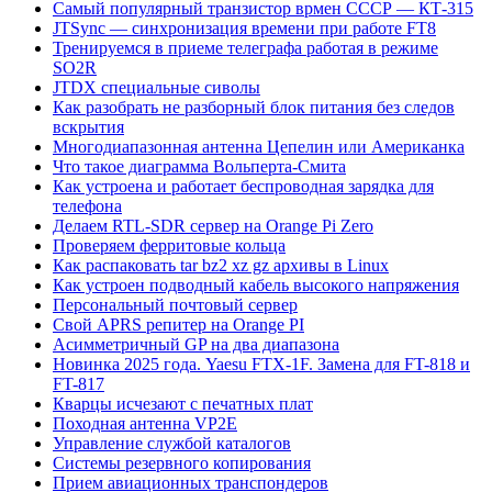
Самый популярный транзистор врмен СССР — КТ-315
JTSync — синхронизация времени при работе FT8
Тренируемся в приеме телеграфа работая в режиме
SO2R
JTDX специальные сиволы
Как разобрать не разборный блок питания без следов
вскрытия
Многодиапазонная антенна Цепелин или Американка
Что такое диаграмма Вольперта-Смита
Как устроена и работает беспроводная зарядка для
телефона
Делаем RTL-SDR сервер на Orange Pi Zero
Проверяем ферритовые кольца
Как распаковать tar bz2 xz gz архивы в Linux
Как устроен подводный кабель высокого напряжения
Персональный почтовый сервер
Свой APRS репитер на Orange PI
Асимметричный GP на два диапазона
Новинка 2025 года. Yaesu FTX-1F. Замена для FT-818 и
FT-817
Кварцы исчезают с печатных плат
Походная антенна VP2E
Управление службой каталогов
Системы резервного копирования
Прием авиационных транспондеров