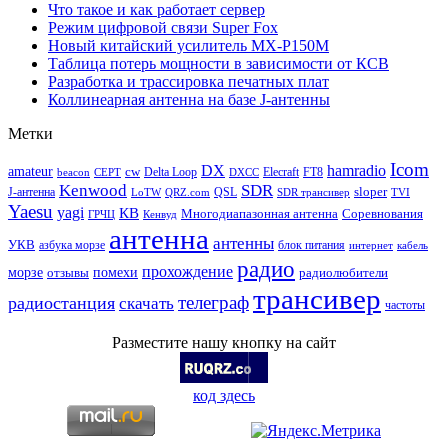
Что такое и как работает сервер
Режим цифровой связи Super Fox
Новый китайский усилитель MX-P150M
Таблица потерь мощности в зависимости от КСВ
Разработка и трассировка печатных плат
Коллинеарная антенна на базе J-антенны
Метки
Icom
DX
hamradio
amateur
cw
Delta Loop
Elecraft
FT8
beacon
CEPT
DXCC
Kenwood
SDR
sloper
J-антенна
QSL
LoTW
QRZ.com
SDR трансивер
TVI
Yaesu
yagi
КВ
Многодиапазонная антенна
Соревнования
ГРЧЦ
Кенвуд
антенна
антенны
УКВ
азбука морзе
блок питания
интернет
кабель
радио
прохождение
морзе
помехи
отзывы
радиолюбители
трансивер
телеграф
радиостанция
скачать
частоты
Разместите нашу кнопку на сайт
код здесь