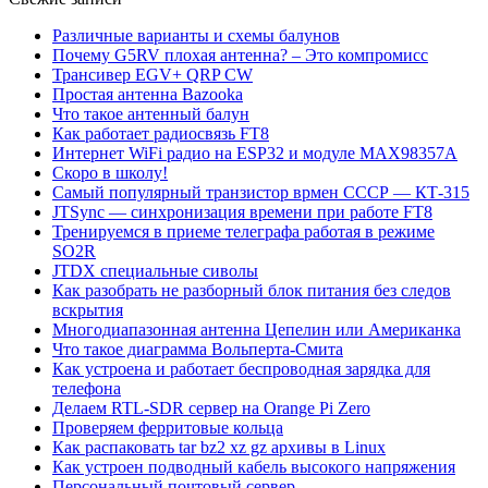
Различные варианты и схемы балунов
Почему G5RV плохая антенна? – Это компромисс
Трансивер EGV+ QRP CW
Простая антенна Bazooka
Что такое антенный балун
Как работает радиосвязь FT8
Интернет WiFi радио на ESP32 и модуле MAX98357A
Скоро в школу!
Самый популярный транзистор врмен СССР — КТ-315
JTSync — синхронизация времени при работе FT8
Тренируемся в приеме телеграфа работая в режиме
SO2R
JTDX специальные сиволы
Как разобрать не разборный блок питания без следов
вскрытия
Многодиапазонная антенна Цепелин или Американка
Что такое диаграмма Вольперта-Смита
Как устроена и работает беспроводная зарядка для
телефона
Делаем RTL-SDR сервер на Orange Pi Zero
Проверяем ферритовые кольца
Как распаковать tar bz2 xz gz архивы в Linux
Как устроен подводный кабель высокого напряжения
Персональный почтовый сервер