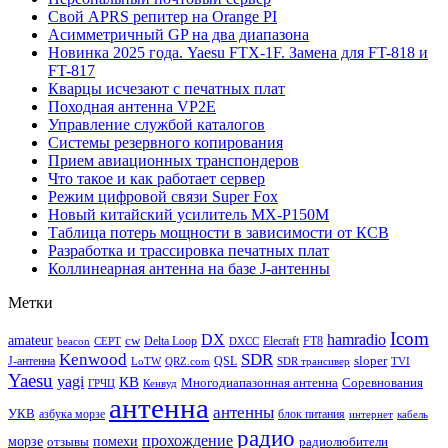
Свой APRS репитер на Orange PI
Асимметричный GP на два диапазона
Новинка 2025 года. Yaesu FTX-1F. Замена для FT-818 и
FT-817
Кварцы исчезают с печатных плат
Походная антенна VP2E
Управление службой каталогов
Системы резервного копирования
Прием авиационных транспондеров
Что такое и как работает сервер
Режим цифровой связи Super Fox
Новый китайский усилитель MX-P150M
Таблица потерь мощности в зависимости от КСВ
Разработка и трассировка печатных плат
Коллинеарная антенна на базе J-антенны
Метки
Icom
DX
hamradio
amateur
cw
Delta Loop
Elecraft
FT8
beacon
CEPT
DXCC
Kenwood
SDR
sloper
J-антенна
QSL
LoTW
QRZ.com
SDR трансивер
TVI
Yaesu
yagi
КВ
Многодиапазонная антенна
Соревнования
ГРЧЦ
Кенвуд
антенна
антенны
УКВ
азбука морзе
блок питания
интернет
кабель
радио
прохождение
морзе
помехи
отзывы
радиолюбители