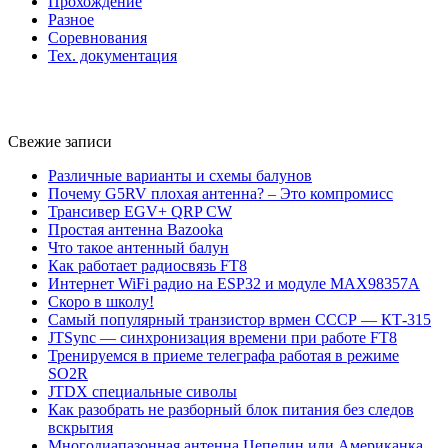
Прохождение
Разное
Соревнования
Тех. документация
Свежие записи
Различные варианты и схемы балунов
Почему G5RV плохая антенна? – Это компромисс
Трансивер EGV+ QRP CW
Простая антенна Bazooka
Что такое антенный балун
Как работает радиосвязь FT8
Интернет WiFi радио на ESP32 и модуле MAX98357A
Скоро в школу!
Самый популярный транзистор врмен СССР — КТ-315
JTSync — синхронизация времени при работе FT8
Тренируемся в приеме телеграфа работая в режиме
SO2R
JTDX специальные сиволы
Как разобрать не разборный блок питания без следов
вскрытия
Многодиапазонная антенна Цепелин или Американка