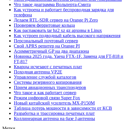
Что такое диаграмма Вольперта-Смита
Как устроена и работает беспроводная зарядка для
телефона
Делаем RTL-SDR сервер на Orange Pi Zero
Проверяем ферритовые кольца
Как распаковать tar bz2 xz gz архивы в Linux
Как устроен подводный кабель высокого напряжения
Персональный почтовый сервер
Свой APRS репитер на Orange PI
Асимметричный GP на два диапазона
Новинка 2025 года. Yaesu FTX-1F. Замена для FT-818 и
FT-817
Кварцы исчезают с печатных плат
Походная антенна VP2E
Управление службой каталогов
Системы резервного копирования
Прием авиационных транспондеров
Что такое и как работает сервер
Режим цифровой связи Super Fox
Новый китайский усилитель MX-P150M
Таблица потерь мощности в зависимости от КСВ
Разработка и трассировка печатных плат
Коллинеарная антенна на базе J-антенны
Метки