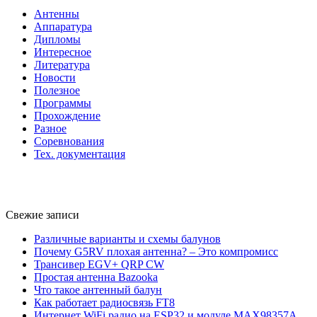
Антенны
Аппаратура
Дипломы
Интересное
Литература
Новости
Полезное
Программы
Прохождение
Разное
Соревнования
Тех. документация
Свежие записи
Различные варианты и схемы балунов
Почему G5RV плохая антенна? – Это компромисс
Трансивер EGV+ QRP CW
Простая антенна Bazooka
Что такое антенный балун
Как работает радиосвязь FT8
Интернет WiFi радио на ESP32 и модуле MAX98357A