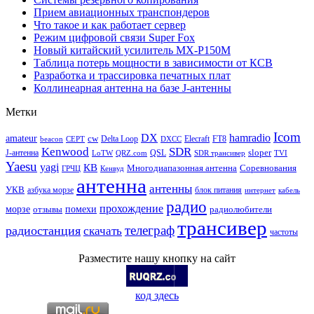
Прием авиационных транспондеров
Что такое и как работает сервер
Режим цифровой связи Super Fox
Новый китайский усилитель MX-P150M
Таблица потерь мощности в зависимости от КСВ
Разработка и трассировка печатных плат
Коллинеарная антенна на базе J-антенны
Метки
Icom
DX
hamradio
amateur
cw
Delta Loop
Elecraft
FT8
beacon
CEPT
DXCC
Kenwood
SDR
sloper
J-антенна
QSL
LoTW
QRZ.com
SDR трансивер
TVI
Yaesu
yagi
КВ
Многодиапазонная антенна
Соревнования
ГРЧЦ
Кенвуд
антенна
антенны
УКВ
азбука морзе
блок питания
интернет
кабель
радио
прохождение
морзе
помехи
отзывы
радиолюбители
трансивер
телеграф
радиостанция
скачать
частоты
Разместите нашу кнопку на сайт
код здесь