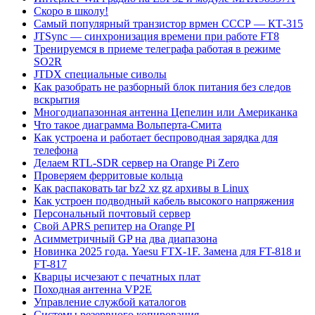
Скоро в школу!
Самый популярный транзистор врмен СССР — КТ-315
JTSync — синхронизация времени при работе FT8
Тренируемся в приеме телеграфа работая в режиме
SO2R
JTDX специальные сиволы
Как разобрать не разборный блок питания без следов
вскрытия
Многодиапазонная антенна Цепелин или Американка
Что такое диаграмма Вольперта-Смита
Как устроена и работает беспроводная зарядка для
телефона
Делаем RTL-SDR сервер на Orange Pi Zero
Проверяем ферритовые кольца
Как распаковать tar bz2 xz gz архивы в Linux
Как устроен подводный кабель высокого напряжения
Персональный почтовый сервер
Свой APRS репитер на Orange PI
Асимметричный GP на два диапазона
Новинка 2025 года. Yaesu FTX-1F. Замена для FT-818 и
FT-817
Кварцы исчезают с печатных плат
Походная антенна VP2E
Управление службой каталогов
Системы резервного копирования