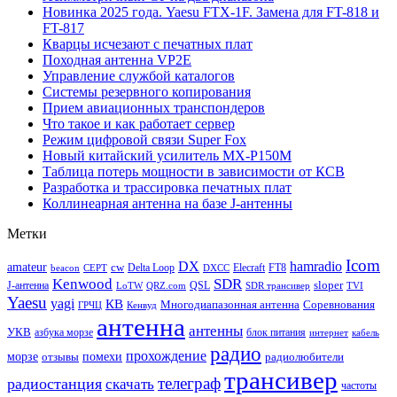
Новинка 2025 года. Yaesu FTX-1F. Замена для FT-818 и
FT-817
Кварцы исчезают с печатных плат
Походная антенна VP2E
Управление службой каталогов
Системы резервного копирования
Прием авиационных транспондеров
Что такое и как работает сервер
Режим цифровой связи Super Fox
Новый китайский усилитель MX-P150M
Таблица потерь мощности в зависимости от КСВ
Разработка и трассировка печатных плат
Коллинеарная антенна на базе J-антенны
Метки
Icom
DX
hamradio
amateur
cw
Delta Loop
Elecraft
FT8
beacon
CEPT
DXCC
Kenwood
SDR
sloper
J-антенна
QSL
LoTW
QRZ.com
SDR трансивер
TVI
Yaesu
yagi
КВ
Многодиапазонная антенна
Соревнования
ГРЧЦ
Кенвуд
антенна
антенны
УКВ
азбука морзе
блок питания
интернет
кабель
радио
прохождение
морзе
помехи
отзывы
радиолюбители
трансивер
телеграф
радиостанция
скачать
частоты