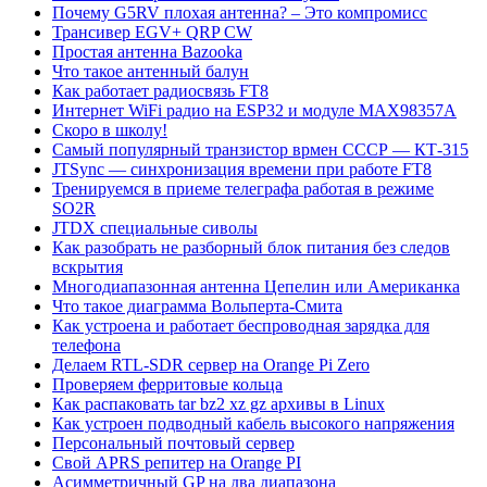
Почему G5RV плохая антенна? – Это компромисс
Трансивер EGV+ QRP CW
Простая антенна Bazooka
Что такое антенный балун
Как работает радиосвязь FT8
Интернет WiFi радио на ESP32 и модуле MAX98357A
Скоро в школу!
Самый популярный транзистор врмен СССР — КТ-315
JTSync — синхронизация времени при работе FT8
Тренируемся в приеме телеграфа работая в режиме
SO2R
JTDX специальные сиволы
Как разобрать не разборный блок питания без следов
вскрытия
Многодиапазонная антенна Цепелин или Американка
Что такое диаграмма Вольперта-Смита
Как устроена и работает беспроводная зарядка для
телефона
Делаем RTL-SDR сервер на Orange Pi Zero
Проверяем ферритовые кольца
Как распаковать tar bz2 xz gz архивы в Linux
Как устроен подводный кабель высокого напряжения
Персональный почтовый сервер
Свой APRS репитер на Orange PI
Асимметричный GP на два диапазона