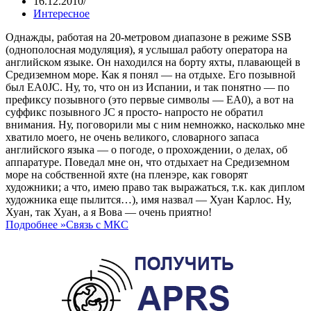
16.12.2010
Интересное
Однажды, работая на 20-метровом диапазоне в режиме SSB
(однополосная модуляция), я услышал работу оператора на
английском языке. Он находился на борту яхты, плавающей в
Средиземном море. Как я понял — на отдыхе. Его позывной
был EA0JC. Ну, то, что он из Испании, и так понятно — по
префиксу позывного (это первые символы — ЕА0), а вот на
суффикс позывного JC я просто- напросто не обратил
внимания. Ну, поговорили мы с ним немножко, насколько мне
хватило моего, не очень великого, словарного запаса
английского языка — о погоде, о прохождении, о делах, об
аппаратуре. Поведал мне он, что отдыхает на Средиземном
море на собственной яхте (на пленэре, как говорят
художники; а что, имею право так выражаться, т.к. как диплом
художника еще пылится…), имя назвал — Хуан Карлос. Ну,
Хуан, так Хуан, а я Вова — очень приятно!
Подробнее »
Связь с МКС