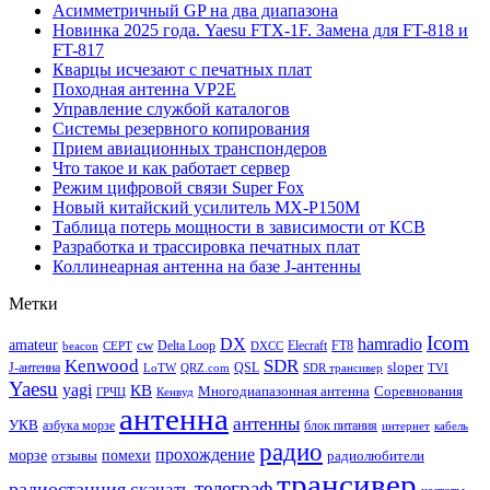
Асимметричный GP на два диапазона
Новинка 2025 года. Yaesu FTX-1F. Замена для FT-818 и
FT-817
Кварцы исчезают с печатных плат
Походная антенна VP2E
Управление службой каталогов
Системы резервного копирования
Прием авиационных транспондеров
Что такое и как работает сервер
Режим цифровой связи Super Fox
Новый китайский усилитель MX-P150M
Таблица потерь мощности в зависимости от КСВ
Разработка и трассировка печатных плат
Коллинеарная антенна на базе J-антенны
Метки
Icom
DX
hamradio
amateur
cw
Delta Loop
Elecraft
FT8
beacon
CEPT
DXCC
Kenwood
SDR
sloper
J-антенна
QSL
LoTW
QRZ.com
SDR трансивер
TVI
Yaesu
yagi
КВ
Многодиапазонная антенна
Соревнования
ГРЧЦ
Кенвуд
антенна
антенны
УКВ
азбука морзе
блок питания
интернет
кабель
радио
прохождение
морзе
помехи
отзывы
радиолюбители
трансивер
телеграф
радиостанция
скачать