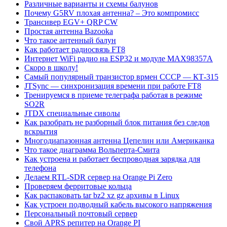
Различные варианты и схемы балунов
Почему G5RV плохая антенна? – Это компромисс
Трансивер EGV+ QRP CW
Простая антенна Bazooka
Что такое антенный балун
Как работает радиосвязь FT8
Интернет WiFi радио на ESP32 и модуле MAX98357A
Скоро в школу!
Самый популярный транзистор врмен СССР — КТ-315
JTSync — синхронизация времени при работе FT8
Тренируемся в приеме телеграфа работая в режиме
SO2R
JTDX специальные сиволы
Как разобрать не разборный блок питания без следов
вскрытия
Многодиапазонная антенна Цепелин или Американка
Что такое диаграмма Вольперта-Смита
Как устроена и работает беспроводная зарядка для
телефона
Делаем RTL-SDR сервер на Orange Pi Zero
Проверяем ферритовые кольца
Как распаковать tar bz2 xz gz архивы в Linux
Как устроен подводный кабель высокого напряжения
Персональный почтовый сервер
Свой APRS репитер на Orange PI