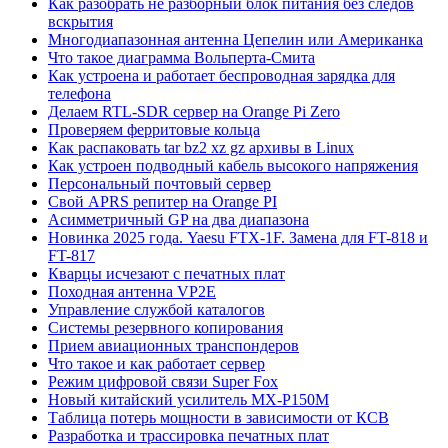
Как разобрать не разборный блок питания без следов
вскрытия
Многодиапазонная антенна Цепелин или Американка
Что такое диаграмма Вольперта-Смита
Как устроена и работает беспроводная зарядка для
телефона
Делаем RTL-SDR сервер на Orange Pi Zero
Проверяем ферритовые кольца
Как распаковать tar bz2 xz gz архивы в Linux
Как устроен подводный кабель высокого напряжения
Персональный почтовый сервер
Свой APRS репитер на Orange PI
Асимметричный GP на два диапазона
Новинка 2025 года. Yaesu FTX-1F. Замена для FT-818 и
FT-817
Кварцы исчезают с печатных плат
Походная антенна VP2E
Управление службой каталогов
Системы резервного копирования
Прием авиационных транспондеров
Что такое и как работает сервер
Режим цифровой связи Super Fox
Новый китайский усилитель MX-P150M
Таблица потерь мощности в зависимости от КСВ
Разработка и трассировка печатных плат