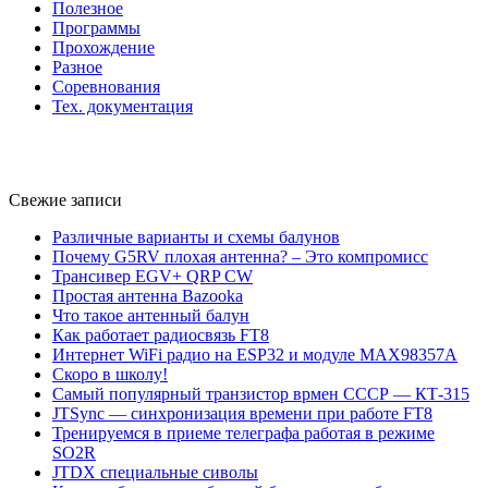
Полезное
Программы
Прохождение
Разное
Соревнования
Тех. документация
Свежие записи
Различные варианты и схемы балунов
Почему G5RV плохая антенна? – Это компромисс
Трансивер EGV+ QRP CW
Простая антенна Bazooka
Что такое антенный балун
Как работает радиосвязь FT8
Интернет WiFi радио на ESP32 и модуле MAX98357A
Скоро в школу!
Самый популярный транзистор врмен СССР — КТ-315
JTSync — синхронизация времени при работе FT8
Тренируемся в приеме телеграфа работая в режиме
SO2R
JTDX специальные сиволы