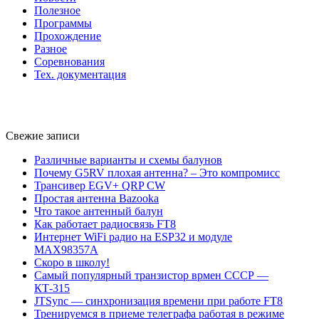
Полезное
Программы
Прохождение
Разное
Соревнования
Тех. документация
Свежие записи
Различные варианты и схемы балунов
Почему G5RV плохая антенна? – Это компромисс
Трансивер EGV+ QRP CW
Простая антенна Bazooka
Что такое антенный балун
Как работает радиосвязь FT8
Интернет WiFi радио на ESP32 и модуле
MAX98357A
Скоро в школу!
Самый популярный транзистор врмен СССР —
КТ-315
JTSync — синхронизация времени при работе FT8
Тренируемся в приеме телеграфа работая в режиме