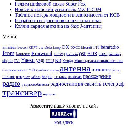
Режим цифровой связи Super Fox
Новый китайский усилитель MX-P150M
Таблица потерь мощности в зависимости от КСВ
Разработка и трассировка печатных плат
Коллинеарная антенна на базе J-антенны
Метки
DX
hamradio
amateur
cw
Delta Loop
Elecraft
FT8
beacon
CEPT
DXCC
Icom
Kenwood
SDR
J-антенна
QSL
LoTW
QRZ.com
SDR трансивер
Yaesu
yagi
КВ
sloper
Многодиапазонная антенна
TVI
ГРЧЦ
Кенвуд
антенна
антенны
Соревнования
УКВ
азбука морзе
блок
прохождение
морзе
помехи
отзывы
питания
интернет
кабель
радио
телеграф
радиостанция
скачать
радиолюбители
трансивер
частоты
Разместите нашу кнопку на сайт
код здесь