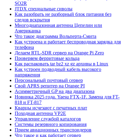
SO2R
JTDX специальные сиволы
Как разобрать не разборный блок питания без
следов вскрытия
Многодиапазонная антенна Цепелин или
Американка
Что такое диаграмма Вольперта-Смита
Как устроена и работает беспроводная зарядка для
телефона
Делаем RTL-SDR сервер на Orange Pi Zero
Проверяем ферритовые кольца
Как распаковать tar bz2 xz gz архивы в Linux
Как устроен подводный кабель высокого
напряжения
Персональный почтовый сервер
Свой APRS репитер на Orange PI
Асимметричный GP на два диапазона
Новинка 2025 года. Yaesu FTX-1F. Замена для FT-
818 и FT-817
Кварцы исчезают с печатных плат
Походная антенна VP2E
Управление службой каталогов
Системы резервного копирования
Прием авиационных транспондеров
Что такое и как работает сервер