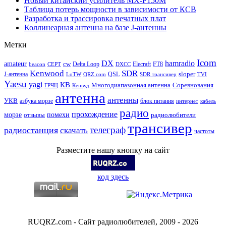
Новый китайский усилитель MX-P150M
Таблица потерь мощности в зависимости от КСВ
Разработка и трассировка печатных плат
Коллинеарная антенна на базе J-антенны
Метки
Icom
DX
hamradio
amateur
cw
Delta Loop
Elecraft
FT8
beacon
CEPT
DXCC
Kenwood
SDR
sloper
J-антенна
QSL
LoTW
QRZ.com
SDR трансивер
TVI
Yaesu
yagi
КВ
Многодиапазонная антенна
Соревнования
ГРЧЦ
Кенвуд
антенна
антенны
УКВ
азбука морзе
блок питания
интернет
кабель
радио
прохождение
морзе
помехи
отзывы
радиолюбители
трансивер
телеграф
радиостанция
скачать
частоты
Разместите нашу кнопку на сайт
код здесь
RUQRZ.com - Сайт радиолюбителей, 2009 - 2026