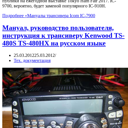
публики на ежегодной выставке Tokyo Ham Fair 2017. IC-
9700, вероятно, будет заменой популярного IC-910H.
Подробнее »
Мануалы трансивера Icom IC-7900
Мануал, руководство пользователя,
инструкция к трансиверу Kenwood TS-
480S TS-480HX на русском языке
25.03.2012
25.03.2012
Тех. документация