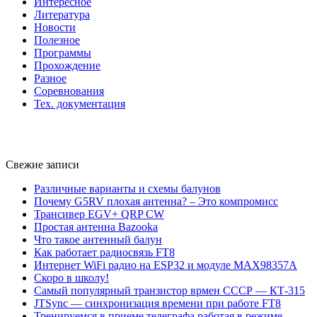
Интересное
Литература
Новости
Полезное
Программы
Прохождение
Разное
Соревнования
Тех. документация
Свежие записи
Различные варианты и схемы балунов
Почему G5RV плохая антенна? – Это компромисс
Трансивер EGV+ QRP CW
Простая антенна Bazooka
Что такое антенный балун
Как работает радиосвязь FT8
Интернет WiFi радио на ESP32 и модуле MAX98357A
Скоро в школу!
Самый популярный транзистор врмен СССР — КТ-315
JTSync — синхронизация времени при работе FT8
Тренируемся в приеме телеграфа работая в режиме