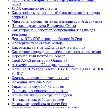
SO2R
JTDX специальные сиволы
Как разобрать не разборный блок питания без следов
вскрытия
Многодиапазонная антенна Цепелин или Американка
Что такое диаграмма Вольперта-Смита
Как устроена и работает беспроводная зарядка для
телефона
Делаем RTL-SDR сервер на Orange Pi Zero
Проверяем ферритовые кольца
Как распаковать tar bz2 xz gz архивы в Linux
Как устроен подводный кабель высокого напряжения
Персональный почтовый сервер
Свой APRS репитер на Orange PI
Асимметричный GP на два диапазона
Новинка 2025 года. Yaesu FTX-1F. Замена для FT-818 и
FT-817
Кварцы исчезают с печатных плат
Походная антенна VP2E
Управление службой каталогов
Системы резервного копирования
Прием авиационных транспондеров
Что такое и как работает сервер
Режим цифровой связи Super Fox