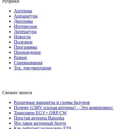
Рубрики
Антенны
Аппаратура
Дипломы
Интересное
Литература
Новости
Полезное
Программы
Прохождение
Разное
Соревнования
Тех. документация
Свежие записи
Различные варианты и схемы балунов
Почему G5RV плохая антенна? – Это компромисс
Трансивер EGV+ QRP CW
Простая антенна Bazooka
Что такое антенный балун
Как работает радиосвязь FT8