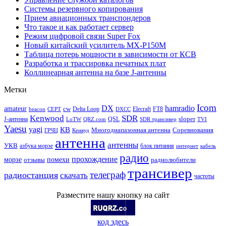
Системы резервного копирования
Прием авиационных транспондеров
Что такое и как работает сервер
Режим цифровой связи Super Fox
Новый китайский усилитель MX-P150M
Таблица потерь мощности в зависимости от КСВ
Разработка и трассировка печатных плат
Коллинеарная антенна на базе J-антенны
Метки
Icom
DX
hamradio
amateur
cw
Delta Loop
Elecraft
FT8
beacon
CEPT
DXCC
Kenwood
SDR
sloper
J-антенна
QSL
LoTW
QRZ.com
SDR трансивер
TVI
Yaesu
yagi
КВ
Многодиапазонная антенна
Соревнования
ГРЧЦ
Кенвуд
антенна
антенны
УКВ
азбука морзе
блок питания
интернет
кабель
радио
прохождение
морзе
помехи
отзывы
радиолюбители
трансивер
телеграф
радиостанция
скачать
частоты
Разместите нашу кнопку на сайт
код здесь