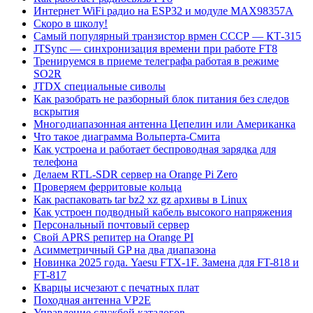
Интернет WiFi радио на ESP32 и модуле MAX98357A
Скоро в школу!
Самый популярный транзистор врмен СССР — КТ-315
JTSync — синхронизация времени при работе FT8
Тренируемся в приеме телеграфа работая в режиме
SO2R
JTDX специальные сиволы
Как разобрать не разборный блок питания без следов
вскрытия
Многодиапазонная антенна Цепелин или Американка
Что такое диаграмма Вольперта-Смита
Как устроена и работает беспроводная зарядка для
телефона
Делаем RTL-SDR сервер на Orange Pi Zero
Проверяем ферритовые кольца
Как распаковать tar bz2 xz gz архивы в Linux
Как устроен подводный кабель высокого напряжения
Персональный почтовый сервер
Свой APRS репитер на Orange PI
Асимметричный GP на два диапазона
Новинка 2025 года. Yaesu FTX-1F. Замена для FT-818 и
FT-817
Кварцы исчезают с печатных плат
Походная антенна VP2E
Управление службой каталогов