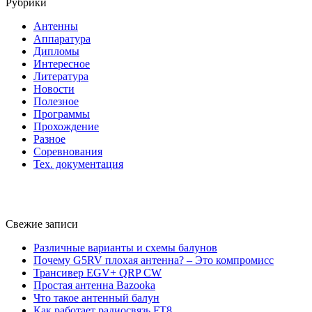
Рубрики
Антенны
Аппаратура
Дипломы
Интересное
Литература
Новости
Полезное
Программы
Прохождение
Разное
Соревнования
Тех. документация
Свежие записи
Различные варианты и схемы балунов
Почему G5RV плохая антенна? – Это компромисс
Трансивер EGV+ QRP CW
Простая антенна Bazooka
Что такое антенный балун
Как работает радиосвязь FT8