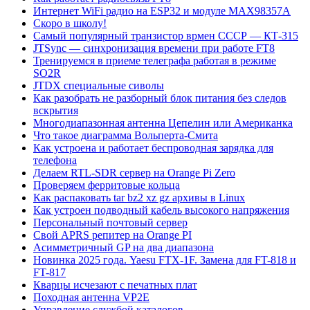
Интернет WiFi радио на ESP32 и модуле MAX98357A
Скоро в школу!
Самый популярный транзистор врмен СССР — КТ-315
JTSync — синхронизация времени при работе FT8
Тренируемся в приеме телеграфа работая в режиме
SO2R
JTDX специальные сиволы
Как разобрать не разборный блок питания без следов
вскрытия
Многодиапазонная антенна Цепелин или Американка
Что такое диаграмма Вольперта-Смита
Как устроена и работает беспроводная зарядка для
телефона
Делаем RTL-SDR сервер на Orange Pi Zero
Проверяем ферритовые кольца
Как распаковать tar bz2 xz gz архивы в Linux
Как устроен подводный кабель высокого напряжения
Персональный почтовый сервер
Свой APRS репитер на Orange PI
Асимметричный GP на два диапазона
Новинка 2025 года. Yaesu FTX-1F. Замена для FT-818 и
FT-817
Кварцы исчезают с печатных плат
Походная антенна VP2E
Управление службой каталогов