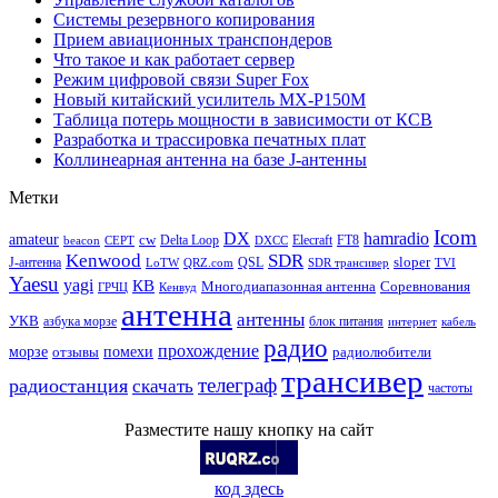
Системы резервного копирования
Прием авиационных транспондеров
Что такое и как работает сервер
Режим цифровой связи Super Fox
Новый китайский усилитель MX-P150M
Таблица потерь мощности в зависимости от КСВ
Разработка и трассировка печатных плат
Коллинеарная антенна на базе J-антенны
Метки
Icom
DX
hamradio
amateur
cw
Delta Loop
Elecraft
FT8
beacon
CEPT
DXCC
Kenwood
SDR
sloper
J-антенна
QSL
LoTW
QRZ.com
SDR трансивер
TVI
Yaesu
yagi
КВ
Многодиапазонная антенна
Соревнования
ГРЧЦ
Кенвуд
антенна
антенны
УКВ
азбука морзе
блок питания
интернет
кабель
радио
прохождение
морзе
помехи
отзывы
радиолюбители
трансивер
телеграф
радиостанция
скачать
частоты
Разместите нашу кнопку на сайт
код здесь