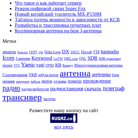
Что такое и как работает сервер
Режим цифровой связи Super Fox
Новый китайский усилитель MX-P150M
Таблица потерь мощности в зависимости от КСВ
Разработка и трассировка печатных плат
Коллинеарная антенна на базе J-антенны
Метки
DX
hamradio
amateur
cw
Delta Loop
Elecraft
FT8
beacon
CEPT
DXCC
Icom
Kenwood
SDR
J-антенна
QSL
LoTW
QRZ.com
SDR трансивер
Yaesu
yagi
КВ
sloper
Многодиапазонная антенна
TVI
ГРЧЦ
Кенвуд
антенна
антенны
Соревнования
УКВ
азбука морзе
блок
прохождение
морзе
помехи
отзывы
питания
интернет
кабель
радио
телеграф
радиостанция
скачать
радиолюбители
трансивер
частоты
Разместите нашу кнопку на сайт
код здесь