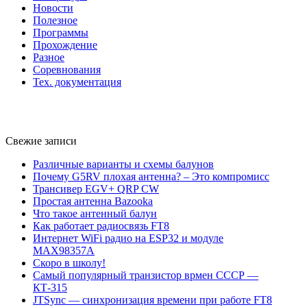
Новости
Полезное
Программы
Прохождение
Разное
Соревнования
Тех. документация
Свежие записи
Различные варианты и схемы балунов
Почему G5RV плохая антенна? – Это компромисс
Трансивер EGV+ QRP CW
Простая антенна Bazooka
Что такое антенный балун
Как работает радиосвязь FT8
Интернет WiFi радио на ESP32 и модуле
MAX98357A
Скоро в школу!
Самый популярный транзистор врмен СССР —
КТ-315
JTSync — синхронизация времени при работе FT8