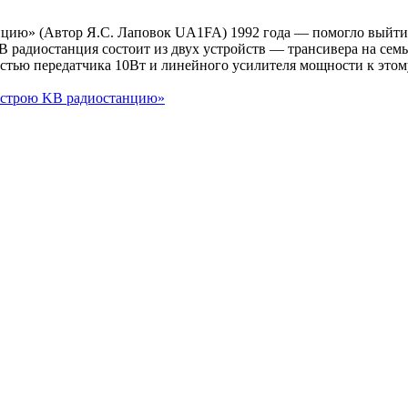
нцию» (Автор Я.С. Лаповок UA1FA) 1992 года — помогло выйти
 радиостанция состоит из двух устройств — трансивера на семь
тью передатчика 10Вт и линейного усилителя мощности к этом
Я строю KB радиостанцию»