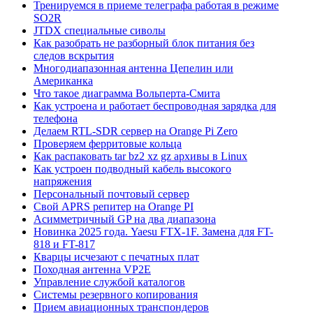
Тренируемся в приеме телеграфа работая в режиме
SO2R
JTDX специальные сиволы
Как разобрать не разборный блок питания без
следов вскрытия
Многодиапазонная антенна Цепелин или
Американка
Что такое диаграмма Вольперта-Смита
Как устроена и работает беспроводная зарядка для
телефона
Делаем RTL-SDR сервер на Orange Pi Zero
Проверяем ферритовые кольца
Как распаковать tar bz2 xz gz архивы в Linux
Как устроен подводный кабель высокого
напряжения
Персональный почтовый сервер
Свой APRS репитер на Orange PI
Асимметричный GP на два диапазона
Новинка 2025 года. Yaesu FTX-1F. Замена для FT-
818 и FT-817
Кварцы исчезают с печатных плат
Походная антенна VP2E
Управление службой каталогов
Системы резервного копирования
Прием авиационных транспондеров