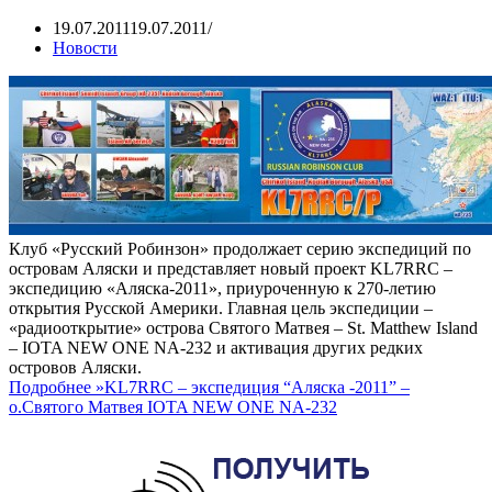
19.07.2011
19.07.2011
Новости
Клуб «Русский Робинзон» продолжает серию экспедиций по
островам Аляски и представляет новый проект KL7RRC –
экспедицию «Аляска-2011», приуроченную к 270-летию
открытия Русской Америки. Главная цель экспедиции –
«радиооткрытие» острова Святого Матвея – St. Matthew Island
– IOTA NEW ONE NA-232 и активация других редких
островов Аляски.
Подробнее »
KL7RRC – экспедиция “Аляска -2011” –
о.Святого Матвея IOTA NEW ONE NA-232