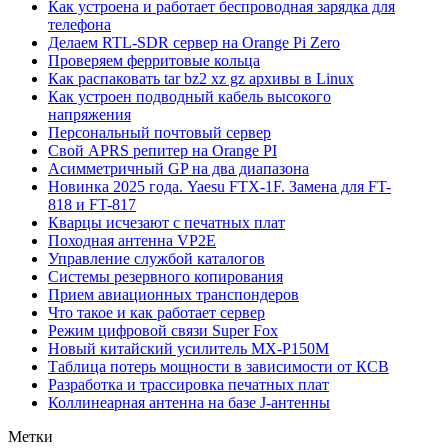
Как устроена и работает беспроводная зарядка для
телефона
Делаем RTL-SDR сервер на Orange Pi Zero
Проверяем ферритовые кольца
Как распаковать tar bz2 xz gz архивы в Linux
Как устроен подводный кабель высокого
напряжения
Персональный почтовый сервер
Свой APRS репитер на Orange PI
Асимметричный GP на два диапазона
Новинка 2025 года. Yaesu FTX-1F. Замена для FT-
818 и FT-817
Кварцы исчезают с печатных плат
Походная антенна VP2E
Управление службой каталогов
Системы резервного копирования
Прием авиационных транспондеров
Что такое и как работает сервер
Режим цифровой связи Super Fox
Новый китайский усилитель MX-P150M
Таблица потерь мощности в зависимости от КСВ
Разработка и трассировка печатных плат
Коллинеарная антенна на базе J-антенны
Метки