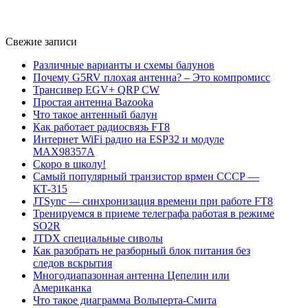
Свежие записи
Различные варианты и схемы балунов
Почему G5RV плохая антенна? – Это компромисс
Трансивер EGV+ QRP CW
Простая антенна Bazooka
Что такое антенный балун
Как работает радиосвязь FT8
Интернет WiFi радио на ESP32 и модуле
MAX98357A
Скоро в школу!
Самый популярный транзистор врмен СССР —
КТ-315
JTSync — синхронизация времени при работе FT8
Тренируемся в приеме телеграфа работая в режиме
SO2R
JTDX специальные сиволы
Как разобрать не разборный блок питания без
следов вскрытия
Многодиапазонная антенна Цепелин или
Американка
Что такое диаграмма Вольперта-Смита