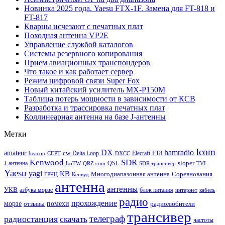
Новинка 2025 года. Yaesu FTX-1F. Замена для FT-818 и
FT-817
Кварцы исчезают с печатных плат
Походная антенна VP2E
Управление службой каталогов
Системы резервного копирования
Прием авиационных транспондеров
Что такое и как работает сервер
Режим цифровой связи Super Fox
Новый китайский усилитель MX-P150M
Таблица потерь мощности в зависимости от КСВ
Разработка и трассировка печатных плат
Коллинеарная антенна на базе J-антенны
Метки
Icom
DX
hamradio
amateur
cw
Delta Loop
Elecraft
FT8
beacon
CEPT
DXCC
Kenwood
SDR
sloper
J-антенна
QSL
LoTW
QRZ.com
SDR трансивер
TVI
Yaesu
yagi
КВ
Многодиапазонная антенна
Соревнования
ГРЧЦ
Кенвуд
антенна
антенны
УКВ
азбука морзе
блок питания
интернет
кабель
радио
прохождение
морзе
помехи
отзывы
радиолюбители
трансивер
телеграф
радиостанция
скачать
частоты