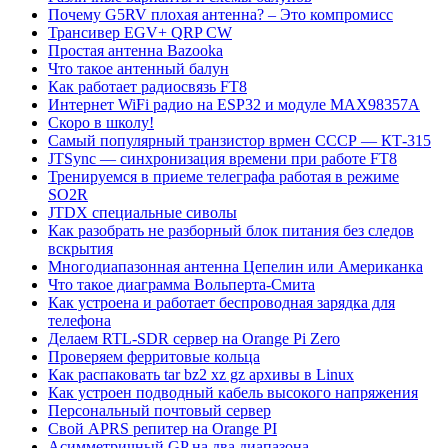
Почему G5RV плохая антенна? – Это компромисс
Трансивер EGV+ QRP CW
Простая антенна Bazooka
Что такое антенный балун
Как работает радиосвязь FT8
Интернет WiFi радио на ESP32 и модуле MAX98357A
Скоро в школу!
Самый популярный транзистор врмен СССР — КТ-315
JTSync — синхронизация времени при работе FT8
Тренируемся в приеме телеграфа работая в режиме
SO2R
JTDX специальные сиволы
Как разобрать не разборный блок питания без следов
вскрытия
Многодиапазонная антенна Цепелин или Американка
Что такое диаграмма Вольперта-Смита
Как устроена и работает беспроводная зарядка для
телефона
Делаем RTL-SDR сервер на Orange Pi Zero
Проверяем ферритовые кольца
Как распаковать tar bz2 xz gz архивы в Linux
Как устроен подводный кабель высокого напряжения
Персональный почтовый сервер
Свой APRS репитер на Orange PI
Асимметричный GP на два диапазона