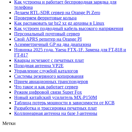
Как устроена и работает беспроводная зарядка для
телефона
Делаем RTL-SDR сервер на Orange Pi Zero
Проверяем ферритовые кольца
Как распаковать tar bz2 xz gz архивы в Linux
Как устроен подводный кабель высокого напряжения
Персональный почтовый сервер
Свой APRS репитер на Orange PI
Асимметричный GP на два диапазона
Новинка 2025 года. Yaesu FTX-1F. Замена для FT-818 и
FT-817
Кварцы исчезают с печатных плат
Походная антенна VP2E
Управление службой каталогов
Системы резервного копирования
Прием авиационных транспондеров
Что такое и как работает сервер
Режим цифровой связи Super Fox
Новый китайский усилитель MX-P150M
Таблица потерь мощности в зависимости от КСВ
Разработка и трассировка печатных плат
Коллинеарная антенна на базе J-антенны
Метки