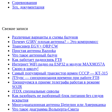
Соревнования
Тех. документация
Свежие записи
Различные варианты и схемы балунов
Почему G5RV плохая антенна? – Это компромисс
Трансивер EGV+ QRP CW
Простая антенна Bazooka
Что такое антенный балун
Как работает радиосвязь FT8
Интернет WiFi радио на ESP32 и модуле MAX98357A
Скоро в школу!
Самый популярный транзистор врмен СССР — КТ-315
JTSync — синхронизация времени при работе FT8
Тренируемся в приеме телеграфа работая в режиме
SO2R
JTDX специальные сиволы
Как разобрать не разборный блок питания без следов
вскрытия
Многодиапазонная антенна Цепелин или Американка
Что такое диаграмма Вольперта-Смита