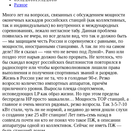
Разное
Много лет на вопросах, связанных с обсуждением мощности
оконечных каскадов российских станций (как коллективных,
так и индивидуальных) во внутренних и международных
соревнованиях, лежало негласное табу. Данная проблема
появилась не вчера, но все делали вид, что так и должно быть
— мы защищаем честь России и соревнуемся с равными, по
мощности, иностранными станциями. А так ли это на самом
деле? Не я сказал — «ни что не вечно под Луной». Рано или
поздно этот нарыв должно было прорвать. Не хотелось, что
бы скандал вокруг российских биатлонистов повторился в
радиоспорте или чтобы коротковолновиков лишили права
выполнения и получения спортивных званий и разрядов.
Жизнь в России уже не та, что в голодные 90-е. Резко
возросло количество импортных аппаратов, причём
приличного уровня. Выросла плеяда спортсменов,
исповедующих LP как образ жизни. Но при этом пределы
беспредела HP просто зашкалили… Мощность ТОР станций, а
главное и очень многих рядовых, резко возросла. Так 3-5-7-10
кВт стали, чуть ли не нормой, а недавно до меня дошли слухи
о создании уже 25 кВт станции! Лет пять-семь назад в
contest.ru почти ни кто не понял что такое ПЖ, в описании
аппаратуры одной из коллективок. Сейчас не иметь ПЖ —
быть станцией лохом.