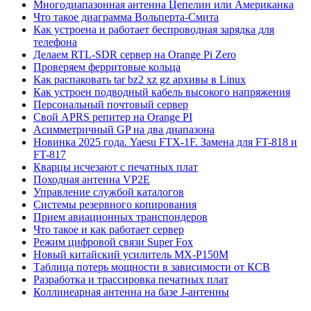
Многодиапазонная антенна Цепелин или Американка
Что такое диаграмма Вольперта-Смита
Как устроена и работает беспроводная зарядка для
телефона
Делаем RTL-SDR сервер на Orange Pi Zero
Проверяем ферритовые кольца
Как распаковать tar bz2 xz gz архивы в Linux
Как устроен подводный кабель высокого напряжения
Персональный почтовый сервер
Свой APRS репитер на Orange PI
Асимметричный GP на два диапазона
Новинка 2025 года. Yaesu FTX-1F. Замена для FT-818 и
FT-817
Кварцы исчезают с печатных плат
Походная антенна VP2E
Управление службой каталогов
Системы резервного копирования
Прием авиационных транспондеров
Что такое и как работает сервер
Режим цифровой связи Super Fox
Новый китайский усилитель MX-P150M
Таблица потерь мощности в зависимости от КСВ
Разработка и трассировка печатных плат
Коллинеарная антенна на базе J-антенны