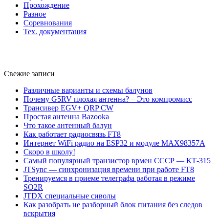
Прохождение
Разное
Соревнования
Тех. документация
Свежие записи
Различные варианты и схемы балунов
Почему G5RV плохая антенна? – Это компромисс
Трансивер EGV+ QRP CW
Простая антенна Bazooka
Что такое антенный балун
Как работает радиосвязь FT8
Интернет WiFi радио на ESP32 и модуле MAX98357A
Скоро в школу!
Самый популярный транзистор врмен СССР — КТ-315
JTSync — синхронизация времени при работе FT8
Тренируемся в приеме телеграфа работая в режиме
SO2R
JTDX специальные сиволы
Как разобрать не разборный блок питания без следов
вскрытия