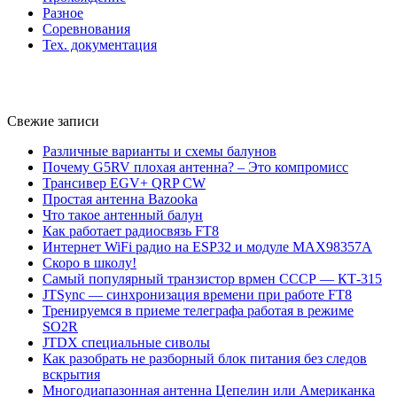
Разное
Соревнования
Тех. документация
Свежие записи
Различные варианты и схемы балунов
Почему G5RV плохая антенна? – Это компромисс
Трансивер EGV+ QRP CW
Простая антенна Bazooka
Что такое антенный балун
Как работает радиосвязь FT8
Интернет WiFi радио на ESP32 и модуле MAX98357A
Скоро в школу!
Самый популярный транзистор врмен СССР — КТ-315
JTSync — синхронизация времени при работе FT8
Тренируемся в приеме телеграфа работая в режиме
SO2R
JTDX специальные сиволы
Как разобрать не разборный блок питания без следов
вскрытия
Многодиапазонная антенна Цепелин или Американка