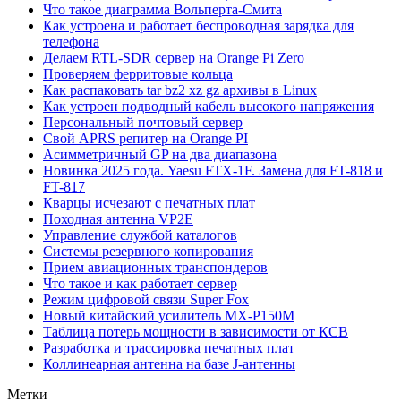
Что такое диаграмма Вольперта-Смита
Как устроена и работает беспроводная зарядка для
телефона
Делаем RTL-SDR сервер на Orange Pi Zero
Проверяем ферритовые кольца
Как распаковать tar bz2 xz gz архивы в Linux
Как устроен подводный кабель высокого напряжения
Персональный почтовый сервер
Свой APRS репитер на Orange PI
Асимметричный GP на два диапазона
Новинка 2025 года. Yaesu FTX-1F. Замена для FT-818 и
FT-817
Кварцы исчезают с печатных плат
Походная антенна VP2E
Управление службой каталогов
Системы резервного копирования
Прием авиационных транспондеров
Что такое и как работает сервер
Режим цифровой связи Super Fox
Новый китайский усилитель MX-P150M
Таблица потерь мощности в зависимости от КСВ
Разработка и трассировка печатных плат
Коллинеарная антенна на базе J-антенны
Метки