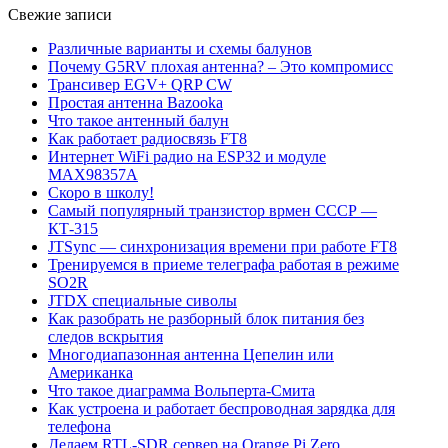
Свежие записи
Различные варианты и схемы балунов
Почему G5RV плохая антенна? – Это компромисс
Трансивер EGV+ QRP CW
Простая антенна Bazooka
Что такое антенный балун
Как работает радиосвязь FT8
Интернет WiFi радио на ESP32 и модуле
MAX98357A
Скоро в школу!
Самый популярный транзистор врмен СССР —
КТ-315
JTSync — синхронизация времени при работе FT8
Тренируемся в приеме телеграфа работая в режиме
SO2R
JTDX специальные сиволы
Как разобрать не разборный блок питания без
следов вскрытия
Многодиапазонная антенна Цепелин или
Американка
Что такое диаграмма Вольперта-Смита
Как устроена и работает беспроводная зарядка для
телефона
Делаем RTL-SDR сервер на Orange Pi Zero