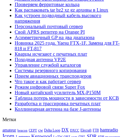
Проверяем ферритовые кольца
Как распаковать tar bz2 xz gz архивы в Linux
Как устроен подводный кабель высокого
напряжения
Персональный почтовый сервер
Свой APRS репитер на Orange PI
Асимметричный GP на два диапазона
Новинка 2025 года. Yaesu FTX-1F. Замена для FT-
818 и FT-817
Кварцы исчезают с печатных плат
Походная антенна VP2E
Управление службой каталогов
Системы резервного копирования
Прием авиационных транспондеров
Что такое и как работает сервер
Режим цифровой связи Super Fox
Новый китайский усилитель MX-P150M
Таблица потерь мощности в зависимости от КСВ
Разработка и трассировка печатных плат
Коллинеарная антенна на базе J-антенны
Метки
DX
hamradio
amateur
cw
Delta Loop
Elecraft
FT8
beacon
CEPT
DXCC
Icom
Kenwood
SDR
J-антенна
QSL
LoTW
QRZ.com
SDR трансивер