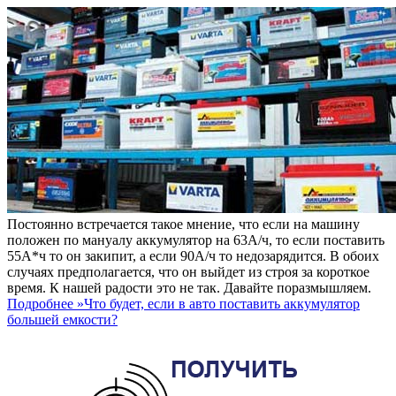
Постоянно встречается такое мнение, что если на машину
положен по мануалу аккумулятор на 63А/ч, то если поставить
55А*ч то он закипит, а если 90А/ч то недозарядится. В обоих
случаях предполагается, что он выйдет из строя за короткое
время. К нашей радости это не так. Давайте поразмышляем.
Подробнее »
Что будет, если в авто поставить аккумулятор
большей емкости?