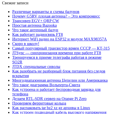
Свежие записи
Различные варианты и схемы балунов
Почему G5RV плохая антенна? – Это компромисс
Трансивер EGV+ QRP CW
Простая антенна Bazooka
Что такое антенный балун
Как работает радиосвязь FT8
Интернет WiFi радио на ESP32 и модуле MAX98357A
Скоро в школу!
Самый популярный транзистор врмен СССР — КТ-315
JTSync — синхронизация времени при работе FT8
Тренируемся в приеме телеграфа работая в режиме
SO2R
JTDX специальные сиволы
Как разобрать не разборный блок питания без следов
вскрытия
Многодиапазонная антенна Цепелин или Американка
Что такое диаграмма Вольперта-Смита
Как устроена и работает беспроводная зарядка для
телефона
Делаем RTL-SDR сервер на Orange Pi Zero
Проверяем ферритовые кольца
Как распаковать tar bz2 xz gz архивы в Linux
Как устроен подводный кабель высокого напряжения