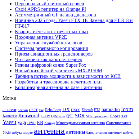
Персональный почтовый сервер
Свой APRS репитер на Orange PI
Асимметричный GP на два диапазона
Новинка 2025 года. Yaesu FTX-1F. Замена для FT-818 и
FT-817
Кварцы исчезают с печатных плат
Походная антенна VP2E
Управление службой каталогов
Системы резервного копирования
Прием авиационных транспондеров
Что такое и как работает сервер
Режим цифровой связи Super Fox
Новый китайский усилитель MX-P150M
Таблица потерь мощности в зависимости от КСВ
Разработка и трассировка печатных плат
Коллинеарная антенна на базе J-антенны
Метки
Icom
DX
hamradio
amateur
cw
Delta Loop
Elecraft
FT8
beacon
CEPT
DXCC
Kenwood
SDR
sloper
J-антенна
QSL
LoTW
QRZ.com
SDR трансивер
TVI
Yaesu
yagi
КВ
Многодиапазонная антенна
Соревнования
ГРЧЦ
Кенвуд
антенна
антенны
УКВ
азбука морзе
блок питания
интернет
кабель