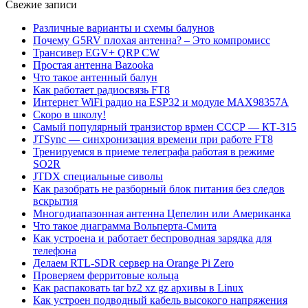
Свежие записи
Различные варианты и схемы балунов
Почему G5RV плохая антенна? – Это компромисс
Трансивер EGV+ QRP CW
Простая антенна Bazooka
Что такое антенный балун
Как работает радиосвязь FT8
Интернет WiFi радио на ESP32 и модуле MAX98357A
Скоро в школу!
Самый популярный транзистор врмен СССР — КТ-315
JTSync — синхронизация времени при работе FT8
Тренируемся в приеме телеграфа работая в режиме
SO2R
JTDX специальные сиволы
Как разобрать не разборный блок питания без следов
вскрытия
Многодиапазонная антенна Цепелин или Американка
Что такое диаграмма Вольперта-Смита
Как устроена и работает беспроводная зарядка для
телефона
Делаем RTL-SDR сервер на Orange Pi Zero
Проверяем ферритовые кольца
Как распаковать tar bz2 xz gz архивы в Linux
Как устроен подводный кабель высокого напряжения