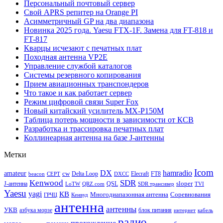
Персональный почтовый сервер
Свой APRS репитер на Orange PI
Асимметричный GP на два диапазона
Новинка 2025 года. Yaesu FTX-1F. Замена для FT-818 и
FT-817
Кварцы исчезают с печатных плат
Походная антенна VP2E
Управление службой каталогов
Системы резервного копирования
Прием авиационных транспондеров
Что такое и как работает сервер
Режим цифровой связи Super Fox
Новый китайский усилитель MX-P150M
Таблица потерь мощности в зависимости от КСВ
Разработка и трассировка печатных плат
Коллинеарная антенна на базе J-антенны
Метки
Icom
DX
hamradio
amateur
cw
Delta Loop
Elecraft
FT8
beacon
CEPT
DXCC
Kenwood
SDR
sloper
J-антенна
QSL
LoTW
QRZ.com
SDR трансивер
TVI
Yaesu
yagi
КВ
Многодиапазонная антенна
Соревнования
ГРЧЦ
Кенвуд
антенна
антенны
УКВ
азбука морзе
блок питания
интернет
кабель
радио