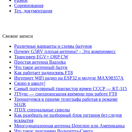
Разное
Соревнования
Тех. документация
Свежие записи
Различные варианты и схемы балунов
Почему G5RV плохая антенна? – Это компромисс
Трансивер EGV+ QRP CW
Простая антенна Bazooka
Что такое антенный балун
Как работает радиосвязь FT8
Интернет WiFi радио на ESP32 и модуле MAX98357A
Скоро в школу!
Самый популярный транзистор врмен СССР — КТ-315
JTSync — синхронизация времени при работе FT8
Тренируемся в приеме телеграфа работая в режиме
SO2R
JTDX специальные сиволы
Как разобрать не разборный блок питания без следов
вскрытия
Многодиапазонная антенна Цепелин или Американка
Что такое диаграмма Вольперта-Смита