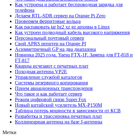
Как устроена и работает беспроводная зарядка для
телефона
Делаем RTL-SDR сервер на Orange Pi Zero
Проверяем ферритовые кольца
Как распаковать tar bz2 xz gz архивы в Linux
Как устроен подводный кабель высокого напряжения
Персональный почтовый сервер
Свой APRS репитер на Orange PI
Асимметричный GP на два диапазона
Новинка 2025 года. Yaesu FTX-1F. Замена для FT-818 и
FT-817
Кварцы исчезают с печатных плат
Походная антенна VP2E
Управление службой каталогов
Системы резервного копирования
Прием авиационных транспондеров
Что такое и как работает сервер
Режим цифровой связи Super Fox
Новый китайский усилитель MX-P150M
Таблица потерь мощности в зависимости от КСВ
Разработка и трассировка печатных плат
Коллинеарная антенна на базе J-антенны
Метки