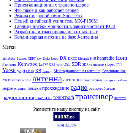
Прием авиационных транспондеров
Что такое и как работает сервер
Режим цифровой связи Super Fox
Новый китайский усилитель MX-P150M
Таблица потерь мощности в зависимости от КСВ
Разработка и трассировка печатных плат
Коллинеарная антенна на базе J-антенны
Метки
Icom
DX
hamradio
amateur
cw
Delta Loop
Elecraft
FT8
beacon
CEPT
DXCC
Kenwood
SDR
sloper
J-антенна
QSL
LoTW
QRZ.com
SDR трансивер
TVI
Yaesu
yagi
КВ
Многодиапазонная антенна
Соревнования
ГРЧЦ
Кенвуд
антенна
антенны
УКВ
азбука морзе
блок питания
интернет
кабель
радио
прохождение
морзе
помехи
отзывы
радиолюбители
трансивер
телеграф
радиостанция
скачать
частоты
Разместите нашу кнопку на сайт
код здесь