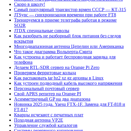
Скоро в школу!
Самый популярный транзистор врмен СССР — КТ-315
JTSync — синхронизация времени при работе FT8
Тренируемся в приеме телеграфа работая в режиме
SO2R
JTDX специальные сиволы
Как разобрать не разборный блок питания без следов
вскрытия
Многодиапазонная антенна Цепелин или Американка
Что такое диаграмма Вольперта-Смита
Как устроена и работает беспроводная зарядка для
телефона
Делаем RTL-SDR сервер на Orange Pi Zero
Проверяем ферритовые кольца
Как распаковать tar bz2 xz gz архивы в Linux
Как устроен подводный кабель высокого напряжения
Персональный почтовый сервер
Свой APRS репитер на Orange PI
Асимметричный GP на два диапазона
Новинка 2025 года. Yaesu FTX-1F. Замена для FT-818 и
FT-817
Кварцы исчезают с печатных плат
Походная антенна VP2E
Управление службой каталогов
Системы резервного копирования