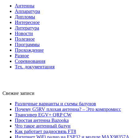
Антенны
Аппаратура
Дипломы
Интересное
Литература
Новости
Полезное
Программы
Прохождение
Разное
Соревнования
Тех. документация
Свежие записи
Различные варианты и схемы балунов
Почему G5RV плохая антенна? – Это компромисс
Трансивер EGV+ QRP CW
Простая антенна Bazooka
Что такое антенный балун
Как работает радиосвязь FT8
Интернет WiFi радио на ESP32 и модуле MAX98357A