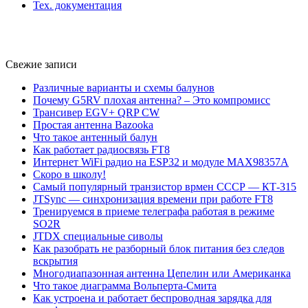
Тех. документация
Свежие записи
Различные варианты и схемы балунов
Почему G5RV плохая антенна? – Это компромисс
Трансивер EGV+ QRP CW
Простая антенна Bazooka
Что такое антенный балун
Как работает радиосвязь FT8
Интернет WiFi радио на ESP32 и модуле MAX98357A
Скоро в школу!
Самый популярный транзистор врмен СССР — КТ-315
JTSync — синхронизация времени при работе FT8
Тренируемся в приеме телеграфа работая в режиме
SO2R
JTDX специальные сиволы
Как разобрать не разборный блок питания без следов
вскрытия
Многодиапазонная антенна Цепелин или Американка
Что такое диаграмма Вольперта-Смита
Как устроена и работает беспроводная зарядка для