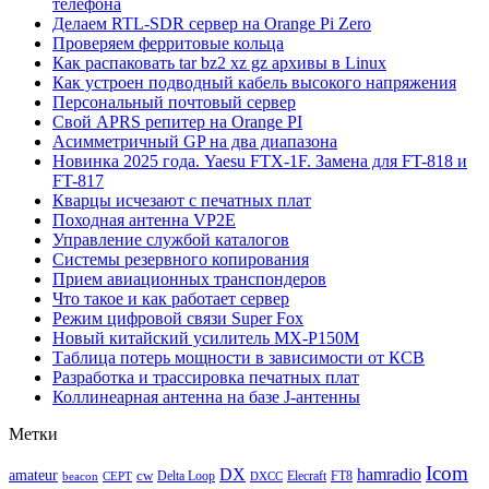
телефона
Делаем RTL-SDR сервер на Orange Pi Zero
Проверяем ферритовые кольца
Как распаковать tar bz2 xz gz архивы в Linux
Как устроен подводный кабель высокого напряжения
Персональный почтовый сервер
Свой APRS репитер на Orange PI
Асимметричный GP на два диапазона
Новинка 2025 года. Yaesu FTX-1F. Замена для FT-818 и
FT-817
Кварцы исчезают с печатных плат
Походная антенна VP2E
Управление службой каталогов
Системы резервного копирования
Прием авиационных транспондеров
Что такое и как работает сервер
Режим цифровой связи Super Fox
Новый китайский усилитель MX-P150M
Таблица потерь мощности в зависимости от КСВ
Разработка и трассировка печатных плат
Коллинеарная антенна на базе J-антенны
Метки
Icom
DX
hamradio
amateur
cw
Delta Loop
Elecraft
FT8
beacon
CEPT
DXCC