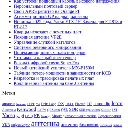
Как устроен подводный кабель высокого напряжения
Персональный почтовый сервер
Свой APRS репитер на Orange PI
Асимметричный GP на два диапазона
Новинка 2025 года. Yaesu FTX-1F. Замена для FT-818 и
FT-817
Кварцы исчезают с печатных плат
Походная антенна VP2E
Управление службой каталогов
Системы резервного копирования
Прием авиационных транспондеров
Что такое и как работает сервер
Режим цифровой связи Super Fox
Новый китайский усилитель MX-P150M
Таблица потерь мощности в зависимости от КСВ
Разработка и трассировка печатных плат
Коллинеарная антенна на базе J-антенны
Метки
Icom
DX
hamradio
amateur
cw
Delta Loop
Elecraft
FT8
beacon
CEPT
DXCC
Kenwood
SDR
sloper
J-антенна
QSL
LoTW
QRZ.com
SDR трансивер
TVI
Yaesu
yagi
КВ
Многодиапазонная антенна
Соревнования
ГРЧЦ
Кенвуд
антенна
антенны
УКВ
азбука морзе
блок питания
интернет
кабель