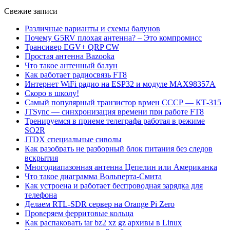
Свежие записи
Различные варианты и схемы балунов
Почему G5RV плохая антенна? – Это компромисс
Трансивер EGV+ QRP CW
Простая антенна Bazooka
Что такое антенный балун
Как работает радиосвязь FT8
Интернет WiFi радио на ESP32 и модуле MAX98357A
Скоро в школу!
Самый популярный транзистор врмен СССР — КТ-315
JTSync — синхронизация времени при работе FT8
Тренируемся в приеме телеграфа работая в режиме
SO2R
JTDX специальные сиволы
Как разобрать не разборный блок питания без следов
вскрытия
Многодиапазонная антенна Цепелин или Американка
Что такое диаграмма Вольперта-Смита
Как устроена и работает беспроводная зарядка для
телефона
Делаем RTL-SDR сервер на Orange Pi Zero
Проверяем ферритовые кольца
Как распаковать tar bz2 xz gz архивы в Linux