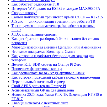
Как работает радиосвязь FT8
Интернет WiFi радио на ESP32 и модуле MAX98357A
Скоро в школу!
Самый популярный транзистор врмен СССР — КТ-315
JTSync — синхронизация времени при работе FT8
Тренируемся в приеме телеграфа работая в режиме
SO2R
JTDX специальные сиволы
Как разобрать не разборный блок питания без следов
вскрытия
Многодиапазонная антенна Цепелин или Американка
Что такое диаграмма Вольперта-Смита
Как устроена и работает беспроводная зарядка для
телефона
Делаем RTL-SDR сервер на Orange Pi Zero
Проверяем ферритовые кольца
Как распаковать tar bz2 xz gz архивы в Linux
Как устроен подводный кабель высокого напряжения
Персональный почтовый сервер
Свой APRS репитер на Orange PI
Асимметричный GP на два диапазона
Новинка 2025 года. Yaesu FTX-1F. Замена для FT-818 и
FT-817
Кварцы исчезают с печатных плат