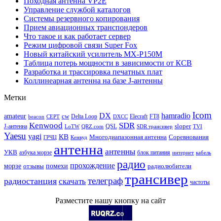
Походная антенна VP2E
Управление службой каталогов
Системы резервного копирования
Прием авиационных транспондеров
Что такое и как работает сервер
Режим цифровой связи Super Fox
Новый китайский усилитель MX-P150M
Таблица потерь мощности в зависимости от КСВ
Разработка и трассировка печатных плат
Коллинеарная антенна на базе J-антенны
Метки
Icom
DX
hamradio
amateur
cw
Delta Loop
Elecraft
FT8
beacon
CEPT
DXCC
Kenwood
SDR
sloper
J-антенна
QSL
LoTW
QRZ.com
SDR трансивер
TVI
Yaesu
yagi
КВ
Многодиапазонная антенна
Соревнования
ГРЧЦ
Кенвуд
антенна
антенны
УКВ
азбука морзе
блок питания
интернет
кабель
радио
прохождение
морзе
помехи
отзывы
радиолюбители
трансивер
телеграф
радиостанция
скачать
частоты
Разместите нашу кнопку на сайт