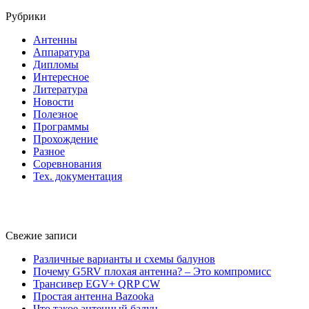
Рубрики
Антенны
Аппаратура
Дипломы
Интересное
Литература
Новости
Полезное
Программы
Прохождение
Разное
Соревнования
Тех. документация
Свежие записи
Различные варианты и схемы балунов
Почему G5RV плохая антенна? – Это компромисс
Трансивер EGV+ QRP CW
Простая антенна Bazooka
Что такое антенный балун