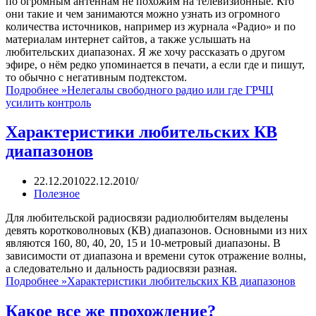
по огромным антеннам не похожим на телевизионные. Кто
они такие и чем занимаются можно узнать из огромного
количества источников, например из журнала «Радио» и по
материалам интернет сайтов, а также услышать на
любительских диапазонах. Я же хочу рассказать о другом
эфире, о нём редко упоминается в печати, а если где и пишут,
то обычно с негативным подтекстом.
Подробнее »
Нелегалы свободного радио или где ГРЧЦ
усилить контроль
Характеристики любительских КВ
диапазонов
22.12.2010
22.12.2010
Полезное
Для любительской радиосвязи радиолюбителям выделены
девять коротковолновых (КВ) диапазонов. Основными из них
являются 160, 80, 40, 20, 15 и 10-метровый диапазоны. В
зависимости от диапазона и времени суток отражение волны,
а следовательно и дальность радиосвязи разная.
Подробнее »
Характеристики любительских КВ диапазонов
Какое все же прохождение?