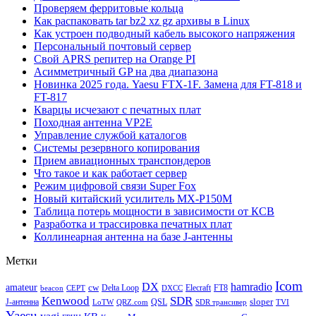
Проверяем ферритовые кольца
Как распаковать tar bz2 xz gz архивы в Linux
Как устроен подводный кабель высокого напряжения
Персональный почтовый сервер
Свой APRS репитер на Orange PI
Асимметричный GP на два диапазона
Новинка 2025 года. Yaesu FTX-1F. Замена для FT-818 и
FT-817
Кварцы исчезают с печатных плат
Походная антенна VP2E
Управление службой каталогов
Системы резервного копирования
Прием авиационных транспондеров
Что такое и как работает сервер
Режим цифровой связи Super Fox
Новый китайский усилитель MX-P150M
Таблица потерь мощности в зависимости от КСВ
Разработка и трассировка печатных плат
Коллинеарная антенна на базе J-антенны
Метки
Icom
DX
hamradio
amateur
cw
Delta Loop
Elecraft
FT8
beacon
CEPT
DXCC
Kenwood
SDR
sloper
J-антенна
QSL
LoTW
QRZ.com
SDR трансивер
TVI
Yaesu