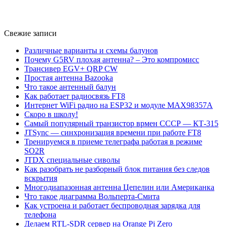
Свежие записи
Различные варианты и схемы балунов
Почему G5RV плохая антенна? – Это компромисс
Трансивер EGV+ QRP CW
Простая антенна Bazooka
Что такое антенный балун
Как работает радиосвязь FT8
Интернет WiFi радио на ESP32 и модуле MAX98357A
Скоро в школу!
Самый популярный транзистор врмен СССР — КТ-315
JTSync — синхронизация времени при работе FT8
Тренируемся в приеме телеграфа работая в режиме
SO2R
JTDX специальные сиволы
Как разобрать не разборный блок питания без следов
вскрытия
Многодиапазонная антенна Цепелин или Американка
Что такое диаграмма Вольперта-Смита
Как устроена и работает беспроводная зарядка для
телефона
Делаем RTL-SDR сервер на Orange Pi Zero