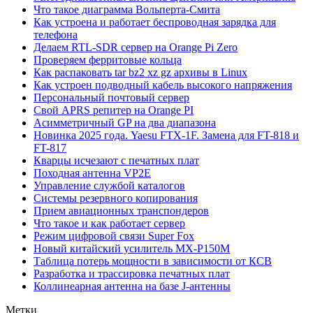
Что такое диаграмма Вольперта-Смита
Как устроена и работает беспроводная зарядка для
телефона
Делаем RTL-SDR сервер на Orange Pi Zero
Проверяем ферритовые кольца
Как распаковать tar bz2 xz gz архивы в Linux
Как устроен подводный кабель высокого напряжения
Персональный почтовый сервер
Свой APRS репитер на Orange PI
Асимметричный GP на два диапазона
Новинка 2025 года. Yaesu FTX-1F. Замена для FT-818 и
FT-817
Кварцы исчезают с печатных плат
Походная антенна VP2E
Управление службой каталогов
Системы резервного копирования
Прием авиационных транспондеров
Что такое и как работает сервер
Режим цифровой связи Super Fox
Новый китайский усилитель MX-P150M
Таблица потерь мощности в зависимости от КСВ
Разработка и трассировка печатных плат
Коллинеарная антенна на базе J-антенны
Метки