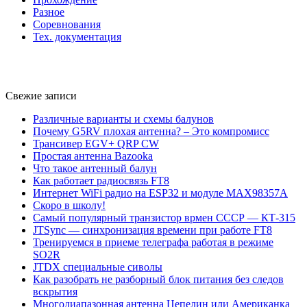
Разное
Соревнования
Тех. документация
Свежие записи
Различные варианты и схемы балунов
Почему G5RV плохая антенна? – Это компромисс
Трансивер EGV+ QRP CW
Простая антенна Bazooka
Что такое антенный балун
Как работает радиосвязь FT8
Интернет WiFi радио на ESP32 и модуле MAX98357A
Скоро в школу!
Самый популярный транзистор врмен СССР — КТ-315
JTSync — синхронизация времени при работе FT8
Тренируемся в приеме телеграфа работая в режиме
SO2R
JTDX специальные сиволы
Как разобрать не разборный блок питания без следов
вскрытия
Многодиапазонная антенна Цепелин или Американка