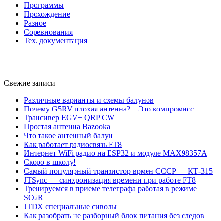
Программы
Прохождение
Разное
Соревнования
Тех. документация
Свежие записи
Различные варианты и схемы балунов
Почему G5RV плохая антенна? – Это компромисс
Трансивер EGV+ QRP CW
Простая антенна Bazooka
Что такое антенный балун
Как работает радиосвязь FT8
Интернет WiFi радио на ESP32 и модуле MAX98357A
Скоро в школу!
Самый популярный транзистор врмен СССР — КТ-315
JTSync — синхронизация времени при работе FT8
Тренируемся в приеме телеграфа работая в режиме
SO2R
JTDX специальные сиволы
Как разобрать не разборный блок питания без следов