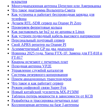
вскрытия
Многодиапазонная антенна Цепелин или Американка
Что такое диаграмма Вольперта-Смита
Как устроена и работает беспроводная зарядка для
телефона
Делаем RTL-SDR сервер на Orange Pi Zero
Проверяем ферритовые кольца
Как распаковать tar bz2 xz gz архивы в Linux
Как устроен подводный кабель высокого напряжения
Персональный почтовый сервер
Свой APRS репитер на Orange PI
Асимметричный GP на два диапазона
Новинка 2025 года. Yaesu FTX-1F. Замена для FT-818 и
FT-817
Кварцы исчезают с печатных плат
Походная антенна VP2E
Управление службой каталогов
Системы резервного копирования
Прием авиационных транспондеров
Что такое и как работает сервер
Режим цифровой связи Super Fox
Новый китайский усилитель MX-P150M
Таблица потерь мощности в зависимости от КСВ
Разработка и трассировка печатных плат
Коллинеарная антенна на базе J-антенны