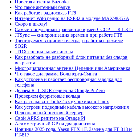
Простая антенна Bazooka
Что такое антенный балун
Как работает радиосвязь FT8
Интернет WiFi радио на ESP32 и модуле MAX98357A
Скоро в школу!
Самый популярный транзистор врмен СССР — КТ-315
JTSync — синхронизация времени при работе FT8
Тренируемся в приеме телеграфа работая в режиме
SO2R
JTDX специальные сиволы
Как разобрать не разборный блок питания без следов
вскрытия
Многодиапазонная антенна Цепелин или Американка
Что такое диаграмма Вольперта-Смита
Как устроена и работает беспроводная зарядка для
телефона
Делаем RTL-SDR сервер на Orange Pi Zero
Проверяем ферритовые кольца
Как распаковать tar bz2 xz gz архивы в Linux
Как устроен подводный кабель высокого напряжения
Персональный почтовый сервер
Свой APRS репитер на Orange PI
Асимметричный GP на два диапазона
Новинка 2025 года. Yaesu FTX-1F. Замена для FT-818 и
FT-817