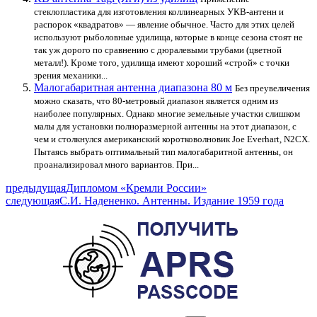
стеклопластика для изготовления коллинеарных УКВ-антенн и
распорок «квадратов» — явление обычное. Часто для этих целей
используют рыболовные удилища, которые в конце сезона стоят не
так уж дорого по сравнению с дюралевыми трубами (цветной
металл!). Кроме того, удилища имеют хороший «строй» с точки
зрения механики...
Малогабаритная антенна диапазона 80 м
Без преувеличения
можно сказать, что 80-метровый диапазон является одним из
наиболее популярных. Однако многие земельные участки слишком
малы для установки полноразмерной антенны на этот диапазон, с
чем и столкнулся американский коротковолновик Joe Everhart, N2CX.
Пытаясь выбрать оптимальный тип малогабаритной антенны, он
проанализировал много вариантов. При...
предыдущая
Дипломом «Кремли России»
следующая
С.И. Надененко. Антенны. Издание 1959 года