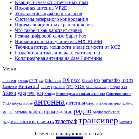
Кварцы исчезают с печатных плат
Походная антенна VP2E
Управление службой каталогов
Системы резервного копирования
Прием авиационных транспондеров
Что такое и как работает сервер
Режим цифровой связи Super Fox
Новый китайский усилитель MX-P150M
Таблица потерь мощности в зависимости от КСВ
Разработка и трассировка печатных плат
Коллинеарная антенна на базе J-антенны
Метки
Icom
DX
hamradio
amateur
cw
Delta Loop
Elecraft
FT8
beacon
CEPT
DXCC
Kenwood
SDR
sloper
J-антенна
QSL
LoTW
QRZ.com
SDR трансивер
TVI
Yaesu
yagi
КВ
Многодиапазонная антенна
Соревнования
ГРЧЦ
Кенвуд
антенна
антенны
УКВ
азбука морзе
блок питания
интернет
кабель
радио
прохождение
морзе
помехи
отзывы
радиолюбители
трансивер
телеграф
радиостанция
скачать
частоты
Разместите нашу кнопку на сайт