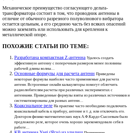
Механическое преимущество согласующего дельта-
трансформатора состоит в том, что проводник антенны в
отличие от обычного разрезного полуволнового вибратора
остается цельным, а его среднюю часть без всяких опасений
можно заземлять или использовать для крепления к
металлической опоре.
ПОХОЖИЕ СТАТЬИ ПО ТЕМЕ:
Разработана компактная Z-антенна
Удалось создать
эффективную антенну с поперечным размером менее половины
рабочей длины волны....
Основные формулы для расчета антенн
Приведены
некоторые формулы наиболее часто применяемые для расчета
антенн. Встроенные онлайн калькуляторы помогут облегчить
радиолюбителям расчеты при различных экспериментах с
антеннами. Приведенные формулы взяты из различных источников и
систематизированы для разных антенн....
Коаксиальное реле
На практике часто необходимо подключить
коаксиальный кабель к прибору, антенне и т. д. или отключить его.
Доктором физико-математических наук А.Ф.Кардо-Сысоевым было
предложено реле, которое очень хорошо зарекомендовало себя в
работе....
КВ антенна Yagi (Яги) из удилищ
Применение