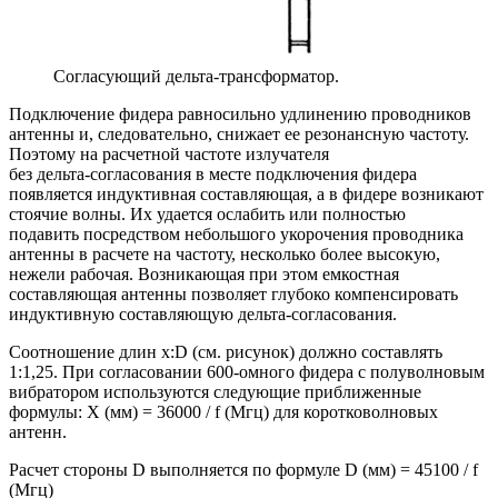
Согласующий дельта-трансформатор.
Подключение фидера равносильно удлинению проводников
антенны и, следовательно, снижает ее резонансную частоту.
Поэтому на расчетной частоте излучателя
без дельта-согласования в месте подключения фидера
появляется индуктивная составляющая, а в фидере возникают
стоячие волны. Их удается ослабить или полностью
подавить посредством небольшого укорочения проводника
антенны в расчете на частоту, несколько более высокую,
нежели рабочая. Возникающая при этом емкостная
составляющая антенны позволяет глубоко компенсировать
индуктивную составляющую дельта-согласования.
Соотношение длин x:D (см. рисунок) должно составлять
1:1,25. При согласовании 600-омного фидера с полуволновым
вибратором используются следующие приближенные
формулы: Х (мм) = 36000 / f (Мгц) для коротковолновых
антенн.
Расчет стороны D выполняется по формуле D (мм) = 45100 / f
(Мгц)