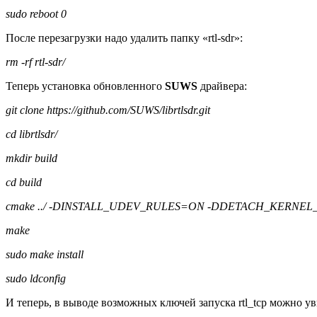
sudo reboot 0
После перезагрузки надо удалить папку «rtl-sdr»:
rm -rf rtl-sdr/
Теперь установка обновленного
SUWS
драйвера:
git clone https://github.com/SUWS/librtlsdr.git
cd librtlsdr/
mkdir build
cd build
cmake ../ -DINSTALL_UDEV_RULES=ON -DDETACH_KERNE
make
sudo make install
sudo ldconfig
И теперь, в выводе возможных ключей запуска rtl_tcp можно уви