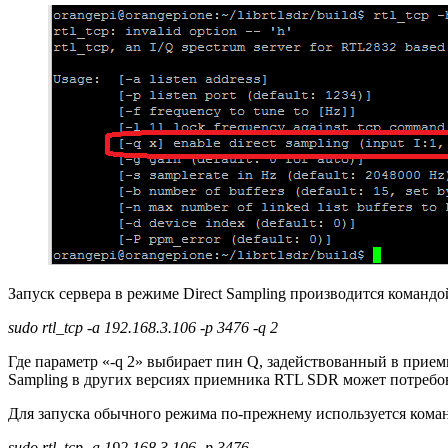
Запуск сервера в режиме Direct Sampling производится командо
sudo rtl_tcp -a 192.168.3.106 -p 3476 -q 2
Где параметр «-q 2» выбирает пин Q, задействованный в приемн
Sampling в других версиях приемника RTL SDR может потребоват
Для запуска обычного режима по-прежнему используется кома
sudo rtl_tcp -a 192.168.3.106 -p 3476