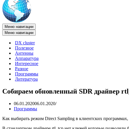
Меню навигации
Меню навигации
DX cluster
Полезное
Антенны
Аппаратура
Интересное
Разное
Программы
Литература
Собираем обновленный SDR драйвер rtl_
06.01.2020
06.01.2020
Программы
Как выбирать режим Direct Sampling в клиентских программах,
В стандартном драйвере rtl_tcp нет ключей которые позволяли 