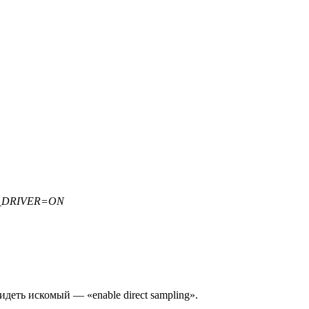
L_DRIVER=ON
деть искомый — «enable direct sampling».