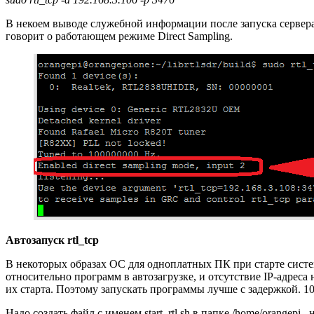
В некоем выводе служебной информации после запуска сервера мо
говорит о работающем режиме Direct Sampling.
Автозапуск rtl_tcp
В некоторых образах ОС для одноплатных ПК при старте систе
относительно программ в автозагрузке, и отсутствие IP-адрес
их старта. Поэтому запускать программы лучше с задержкой. 10
Надо создать файл с именем start_rtl.sh в папке /home/orangepi ,