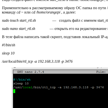
Применительно к рассматриваемому образу ОС папка по пути /h
команду
cd ~
или
cd /
home/
orangepi
, а далее:
sudo
touch
start_
rtl.
sh
— создать файл с именем start_rtl
sudo
nano
start_
rtl.
sh
— открыть его на редактирование в 
В теле файла написать такой скрипт, подставив локальный IP-а
#!/bin/sh
sleep 10
/usr/local/bin/rtl_tcp -a 192.168.3.118 -p 3476