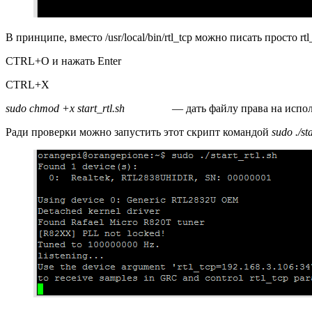
В принципе, вместо /usr/local/bin/rtl_tcp можно писать просто rtl_t
CTRL+O и нажать Enter
CTRL+X
sudo
chmod +
x
start_
rtl.
sh
— дать файлу права на испол
Ради проверки можно запустить этот скрипт командой
sudo ./sta