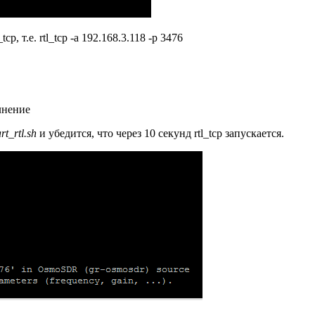
cp, т.е. rtl_tcp -a 192.168.3.118 -p 3476
нение
rt_rtl.sh
и убедится, что через 10 секунд rtl_tcp запускается.