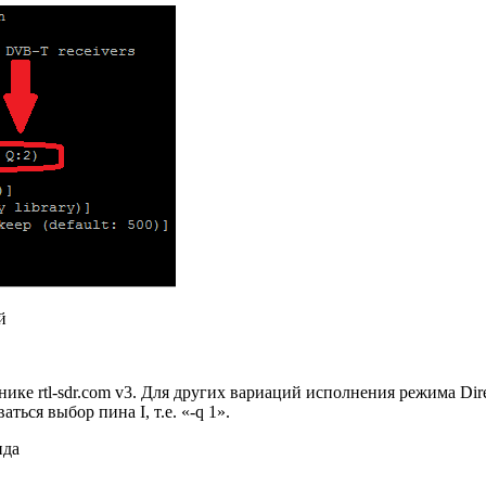
й
ике rtl-sdr.com v3. Для других вариаций исполнения режима Dir
ься выбор пина I, т.е. «-q 1».
нда