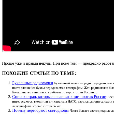
Проще уже и правда некуда. При всем том — прекрасно работ
ПОХОЖИЕ СТАТЬИ ПО ТЕМЕ:
Буквенные радиомаяки
Буквенный маяки — радиопередачи неясн
повторяющейся буквы передаваемая телеграфом. Жти радиомаяки были 
Большинство этих маяков работает с территории России....
Список стран, которые ввели санкции против России
Все 
интересуются, входят ли эти страны в НАТО, вводили ли они санкции п
ли ваши финансовые интересы от...
Почему перегорают светодиоды
Часто бывает светодиодные ла