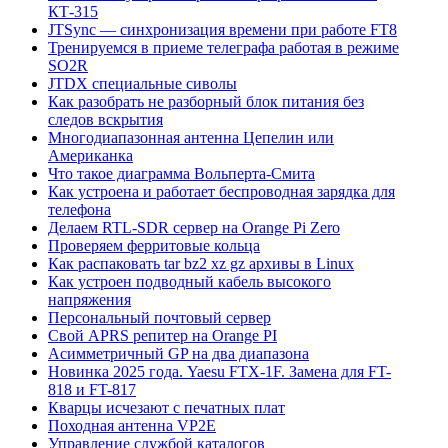
КТ-315
JTSync — синхронизация времени при работе FT8
Тренируемся в приеме телеграфа работая в режиме
SO2R
JTDX специальные сиволы
Как разобрать не разборный блок питания без
следов вскрытия
Многодиапазонная антенна Цепелин или
Американка
Что такое диаграмма Вольперта-Смита
Как устроена и работает беспроводная зарядка для
телефона
Делаем RTL-SDR сервер на Orange Pi Zero
Проверяем ферритовые кольца
Как распаковать tar bz2 xz gz архивы в Linux
Как устроен подводный кабель высокого
напряжения
Персональный почтовый сервер
Свой APRS репитер на Orange PI
Асимметричный GP на два диапазона
Новинка 2025 года. Yaesu FTX-1F. Замена для FT-
818 и FT-817
Кварцы исчезают с печатных плат
Походная антенна VP2E
Управление службой каталогов