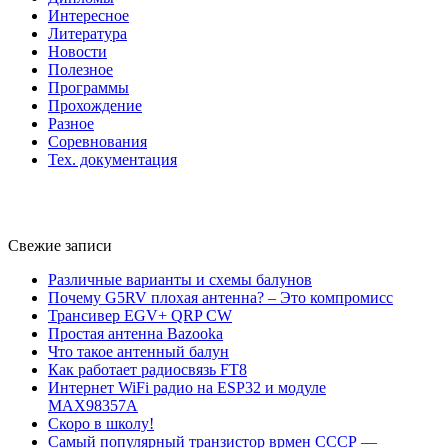
Интересное
Литература
Новости
Полезное
Программы
Прохождение
Разное
Соревнования
Тех. документация
Свежие записи
Различные варианты и схемы балунов
Почему G5RV плохая антенна? – Это компромисс
Трансивер EGV+ QRP CW
Простая антенна Bazooka
Что такое антенный балун
Как работает радиосвязь FT8
Интернет WiFi радио на ESP32 и модуле
MAX98357A
Скоро в школу!
Самый популярный транзистор врмен СССР —