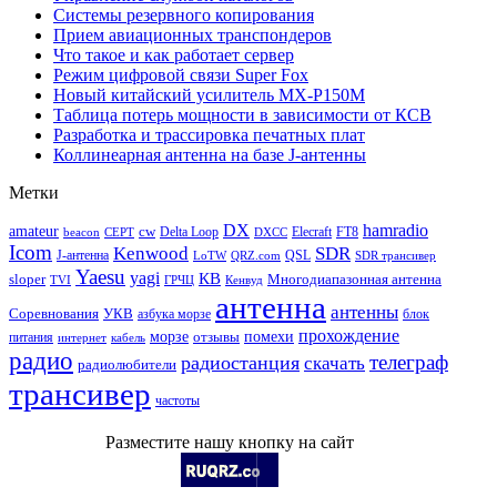
Системы резервного копирования
Прием авиационных транспондеров
Что такое и как работает сервер
Режим цифровой связи Super Fox
Новый китайский усилитель MX-P150M
Таблица потерь мощности в зависимости от КСВ
Разработка и трассировка печатных плат
Коллинеарная антенна на базе J-антенны
Метки
DX
hamradio
amateur
cw
Delta Loop
Elecraft
FT8
beacon
CEPT
DXCC
Icom
Kenwood
SDR
J-антенна
QSL
LoTW
QRZ.com
SDR трансивер
Yaesu
yagi
КВ
sloper
Многодиапазонная антенна
TVI
ГРЧЦ
Кенвуд
антенна
антенны
Соревнования
УКВ
азбука морзе
блок
прохождение
морзе
помехи
отзывы
питания
интернет
кабель
радио
телеграф
радиостанция
скачать
радиолюбители
трансивер
частоты
Разместите нашу кнопку на сайт