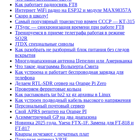
Как работает радиосвязь FT8
Интернет WiFi радио на ESP32 и модуле MAX98357A
Скоро в школу!
Самый популярный транзистор врмен СССР — КТ-315
JTSync — синхронизация времени при работе FT8
Тренируемся в приеме телеграфа работая в режиме
SO2R
JTDX специальные сиволы
Как разобрать не разборный блок питания без следов
вскрытия
Многодиапазонная антенна Цепелин или Американка
Что такое диаграмма Вольперта-Смита
Как устроена и работает беспроводная зарядка для
телефона
Делаем RTL-SDR сервер на Orange Pi Zero
Проверяем ферритовые кольца
Как распаковать tar bz2 xz gz архивы в Linux
Как устроен подводный кабель высокого напряжения
Персональный почтовый сервер
Свой APRS репитер на Orange PI
Асимметричный GP на два диапазона
Новинка 2025 года. Yaesu FTX-1F. Замена для FT-818 и
FT-817
Кварцы исчезают с печатных плат
Походная антенна VP2E