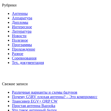
Рубрики
Антенны
Аппаратура
Дипломы
Интересное
Литература
Новости
Полезное
Программы
Прохождение
Разное
Соревнования
Тех. документация
Свежие записи
Различные варианты и схемы балунов
Почему G5RV плохая антенна? – Это компромисс
Трансивер EGV+ QRP CW
Простая антенна Bazooka
Что такое антенный балун