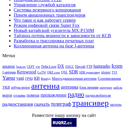
Управление службой каталогов
Системы резервного копирования
Прием авиационных транспондеров
Что такое и как работает сервер
Режим цифровой связи Super Fox
Новый китайский усилитель MX-P150M
Таблица потерь мощности в зависимости от КСВ
Разработка и трассировка печатных плат
Коллинеарная антенна на базе J-антенны
Метки
Icom
DX
hamradio
amateur
cw
Delta Loop
Elecraft
FT8
beacon
CEPT
DXCC
Kenwood
SDR
sloper
J-антенна
QSL
LoTW
QRZ.com
SDR трансивер
TVI
Yaesu
yagi
КВ
Многодиапазонная антенна
Соревнования
ГРЧЦ
Кенвуд
антенна
антенны
УКВ
азбука морзе
блок питания
интернет
кабель
радио
прохождение
морзе
помехи
отзывы
радиолюбители
трансивер
телеграф
радиостанция
скачать
частоты
Разместите нашу кнопку на сайт