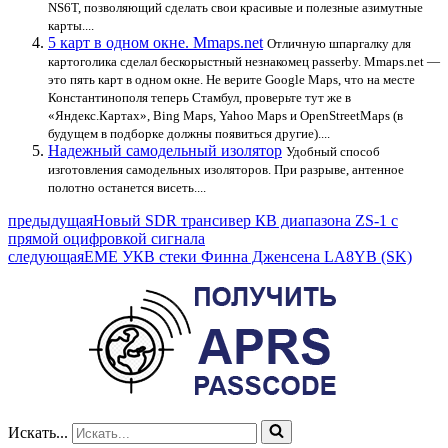
NS6T, позволяющий сделать свои красивые и полезные азимутные
карты....
5 карт в одном окне. Mmaps.net
Отличную шпаргалку для
картоголика сделал бескорыстный незнакомец passerby. Mmaps.net —
это пять карт в одном окне. Не верите Google Maps, что на месте
Константинополя теперь Стамбул, проверьте тут же в
«Яндекс.Картах», Bing Maps, Yahoo Maps и OpenStreetMaps (в
будущем в подборке должны появиться другие)....
Надежный самодельный изолятор
Удобный способ
изготовления самодельных изоляторов. При разрыве, антенное
полотно останется висеть....
предыдущая
Новый SDR трансивер КВ диапазона ZS-1 с
прямой оцифровкой сигнала
следующая
EME УКВ стеки Финна Дженсена LA8YB (SK)
Искать...