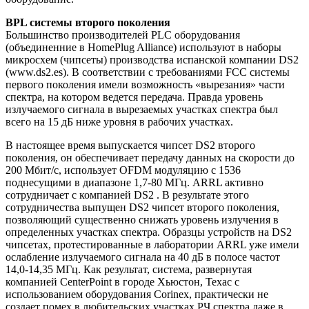
BPL системы второго поколения
Большинство производителей PLC оборудования
(объединенние в HomePlug Alliance) используют в наборы
микросхем (чипсеты) производства испанской компании DS2
(www.ds2.es). В соответствии с требованиями FCC системы
первого поколения имели возможность «вырезания» части
спектра, на котором ведется передача. Правда уровень
излучаемого сигнала в вырезаемых участках спектра был
всего на 15 дБ ниже уровня в рабочих участках.
В настоящее время выпускается чипсет DS2 второго
поколения, он обеспечивает передачу данных на скорости до
200 Мбит/с, использует OFDM модуляцию с 1536
поднесущими в диапазоне 1,7-80 МГц. ARRL активно
сотрудничает с компанией DS2 . В результате этого
сотрудничества выпущен DS2 чипсет второго поколения,
позволяющий существенно снижать уровень излучения в
определенных участках спектра. Образцы устройств на DS2
чипсетах, протестированные в лаборатории ARRL уже имели
ослабление излучаемого сигнала на 40 дБ в полосе частот
14,0-14,35 МГц. Как результат, система, развернутая
компанией CenterPoint в городе Хьюстон, Техас с
использованием оборудования Corinex, практически не
создает помех в любительских участках РЧ спектра даже в