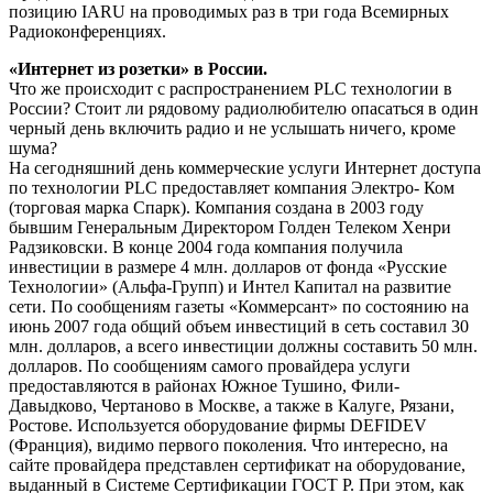
позицию IARU на проводимых раз в три года Всемирных
Радиоконференциях.
«Интернет из розетки» в России.
Что же происходит с распространением PLC технологии в
России? Стоит ли рядовому радиолюбителю опасаться в один
черный день включить радио и не услышать ничего, кроме
шума?
На сегодняшний день коммерческие услуги Интернет доступа
по технологии PLC предоставляет компания Электро- Ком
(торговая марка Спарк). Компания создана в 2003 году
бывшим Генеральным Директором Голден Телеком Хенри
Радзиковски. В конце 2004 года компания получила
инвестиции в размере 4 млн. долларов от фонда «Русские
Технологии» (Альфа-Групп) и Интел Капитал на развитие
сети. По сообщениям газеты «Коммерсант» по состоянию на
июнь 2007 года общий объем инвестиций в сеть составил 30
млн. долларов, а всего инвестиции должны составить 50 млн.
долларов. По сообщениям самого провайдера услуги
предоставляются в районах Южное Тушино, Фили-
Давыдково, Чертаново в Москве, а также в Калуге, Рязани,
Ростове. Используется оборудование фирмы DEFIDEV
(Франция), видимо первого поколения. Что интересно, на
сайте провайдера представлен сертификат на оборудование,
выданный в Системе Сертификации ГОСТ Р. При этом, как