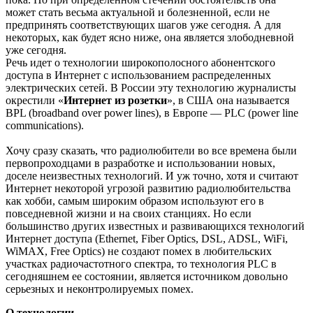
может стать весьма актуальной и болезненной, если не
предпринять соответствующих шагов уже сегодня. А для
некоторых, как будет ясно ниже, она является злободневной
уже сегодня.
Речь идет о технологии широкополосного абонентского
доступа в Интернет с использованием распределенных
электрических сетей. В России эту технологию журналисты
окрестили «
Интернет из розетки
», в США она называется
BPL (broadband over power lines), в Европе — PLC (power line
communications).
Хочу сразу сказать, что радиолюбители во все времена были
первопроходцами в разработке и использовании новых,
доселе неизвестных технологий. И уж точно, хотя и считают
Интернет некоторой угрозой развитию радиолюбительства
как хобби, самым широким образом используют его в
повседневной жизни и на своих станциях. Но если
большинство других известных и развивающихся технологий
Интернет доступа (Ethernet, Fiber Optics, DSL, ADSL, WiFi,
WiMAX, Free Optics) не создают помех в любительских
участках радиочастотного спектра, то технология PLC в
сегодняшнем ее состоянии, является источником довольно
серьезных и неконтролируемых помех.
О технологии