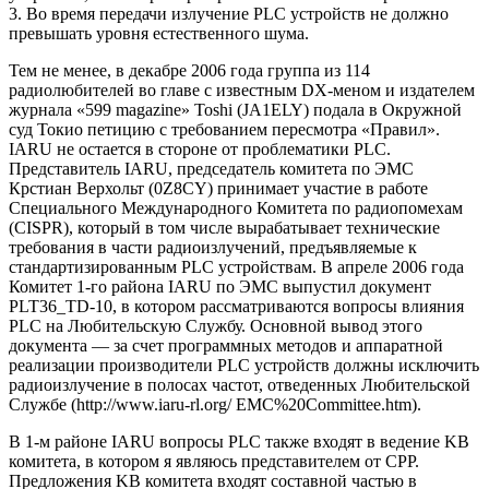
3. Во время передачи излучение PLC устройств не должно
превышать уровня естественного шума.
Тем не менее, в декабре 2006 года группа из 114
радиолюбителей во главе с известным DX-меном и издателем
журнала «599 magazine» Toshi (JA1ELY) подала в Окружной
суд Токио петицию с требованием пересмотра «Правил».
IARU не остается в стороне от проблематики PLC.
Представитель IARU, председатель комитета по ЭМС
Крстиан Верхольт (0Z8CY) принимает участие в работе
Специального Международного Комитета по радиопомехам
(CISPR), который в том числе вырабатывает технические
требования в части радиоизлучений, предъявляемые к
стандартизированным PLC устройствам. В апреле 2006 года
Комитет 1-го района IARU по ЭМС выпустил документ
PLT36_TD-10, в котором рассматриваются вопросы влияния
PLC на Любительскую Службу. Основной вывод этого
документа — за счет программных методов и аппаратной
реализации производители PLC устройств должны исключить
радиоизлучение в полосах частот, отведенных Любительской
Службе (http://www.iaru-rl.org/ EMC%20Committee.htm).
В 1-м районе IARU вопросы PLC также входят в ведение KB
комитета, в котором я являюсь представителем от СРР.
Предложения KB комитета входят составной частью в