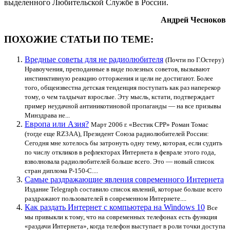
выделенного Любительской Службе в России.
Андрей Чесноков
ПОХОЖИЕ СТАТЬИ ПО ТЕМЕ:
Вредные советы для не радиолюбителя
(Почти по Г.Остеру)
Нравоучения, преподанные в виде полезных советов, вызывают
инстинктивную реакцию отторжения и цели не достигают. Более
того, общеизвестна детская тенденция поступать как раз наперекор
тому, о чем талдычат взрослые. Эту мысль, кстати, подтверждает
пример неудачной антиникотиновой пропаганды — на все призывы
Минздрава не...
Европа или Азия?
Март 2006 г. «Вестик СРР» Роман Томас
(тогде еще RZ3AA), Президент Союза радиолюбителей России:
Сегодня мне хотелось бы затронуть одну тему, которая, если судить
по числу откликов в рефлекторах Интернета в феврале этого года,
взволновала радиолюбителей больше всего. Это — новый список
стран диплома Р-150-С....
Самые раздражающие явления современного Интернета
Издание Telegraph составило список явлений, которые больше всего
раздражают пользователей в современном Интернете....
Как раздать Интернет с компьютера на Windows 10
Все
мы привыкли к тому, что на современных телефонах есть функция
«раздачи Интернета», когда телефон выступает в роли точки доступа