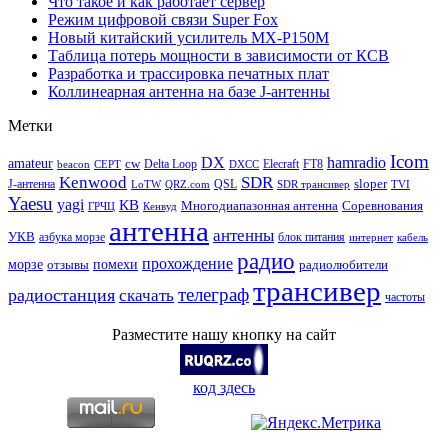
Что такое и как работает сервер
Режим цифровой связи Super Fox
Новый китайский усилитель MX-P150M
Таблица потерь мощности в зависимости от КСВ
Разработка и трассировка печатных плат
Коллинеарная антенна на базе J-антенны
Метки
Icom
DX
hamradio
amateur
cw
Delta Loop
Elecraft
FT8
beacon
CEPT
DXCC
Kenwood
SDR
sloper
J-антенна
QSL
LoTW
QRZ.com
SDR трансивер
TVI
Yaesu
yagi
КВ
Многодиапазонная антенна
Соревнования
ГРЧЦ
Кенвуд
антенна
антенны
УКВ
азбука морзе
блок питания
интернет
кабель
радио
прохождение
морзе
помехи
отзывы
радиолюбители
трансивер
телеграф
радиостанция
скачать
частоты
Разместите нашу кнопку на сайт
код здесь