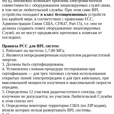
МГц), неизбежно возникает проблема электромагнитной
совместимости с оборудованием лицензируемых служб связи,
в том числе любительской службы. При этом сами BPL
устройства попадают
в класс безлицензионных
устройств
(по крайней мере, в соответствии с правилами FCC,
Администрации Связи США, CFR47, Part 15), т.е. они не
должны создавать помех оборудованию лицензируемых
Служб, но не могут предъявлять претензии к помехам от
последних.
Правила РСС для BPL систем:
1. Работают на частотах 1,7-80 МГц
2. Являются непреднамеренным излучателем радиочастотной
энергии.
3. Должны быть сертифицированы.
4. Установлена сложная процедура тестирования при
сертификации — для трех типовых случаев использования
открытых линий электропередачи и для трех кабельных, при
максимальной мощности излучения и максимальной скорости
передачи.
5. Определены 12 участков радиочастотного спектра, где
излучение не допускается, но участков Любительской Службы
в этом списке нет.
6. Определены некоторые территории США (по ZIP кодам),
вблизи которых нельзя развертывать BPL системы.