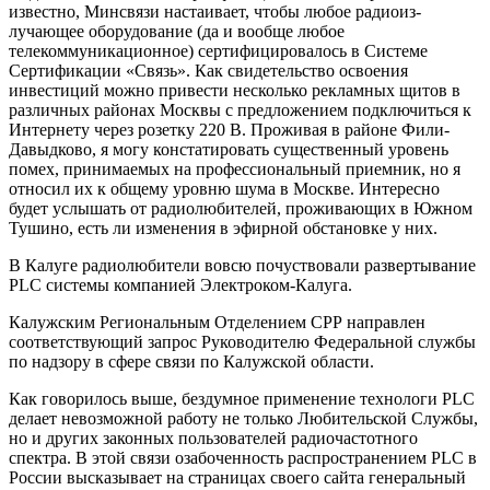
известно, Минсвязи настаивает, чтобы любое радиоиз-
лучающее оборудование (да и вообще любое
телекоммуникационное) сертифицировалось в Системе
Сертификации «Связь». Как свидетельство освоения
инвестиций можно привести несколько рекламных щитов в
различных районах Москвы с предложением подключиться к
Интернету через розетку 220 В. Проживая в районе Фили-
Давыдково, я могу констатировать существенный уровень
помех, принимаемых на профессиональный приемник, но я
относил их к общему уровню шума в Москве. Интересно
будет услышать от радиолюбителей, проживающих в Южном
Тушино, есть ли изменения в эфирной обстановке у них.
В Калуге радиолюбители вовсю почуствовали развертывание
PLC системы компанией Электроком-Калуга.
Калужским Региональным Отделением СРР направлен
соответствующий запрос Руководителю Федеральной службы
по надзору в сфере связи по Калужской области.
Как говорилось выше, бездумное применение технологи PLC
делает невозможной работу не только Любительской Службы,
но и других законных пользователей радиочастотного
спектра. В этой связи озабоченность распространением PLC в
России высказывает на страницах своего сайта генеральный