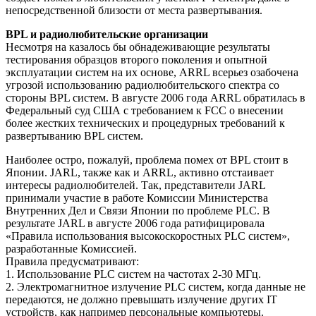
непосредственной близости от места развертывания.
BPL и радиолюбительские организации
Несмотря на казалось бы обнадеживающие результаты
тестирования образцов второго поколения и опытной
эксплуатации систем на их основе, ARRL всерьез озабочена
угрозой использованию радиолюбительского спектра со
стороны BPL систем. В августе 2006 года ARRL обратилась в
Федеральный суд США с требованием к FCC о внесении
более жестких технических и процедурных требований к
развертыванию BPL систем.
Наиболее остро, пожалуй, проблема помех от BPL стоит в
Японии. JARL, также как и ARRL, активно отстаивает
интересы радиолюбителей. Так, представители JARL
принимали участие в работе Комиссии Министерства
Внутренних Дел и Связи Японии по проблеме PLC. В
результате JARL в августе 2006 года ратифицировала
«Правила использования высокоскоростных PLC систем»,
разработанные Комиссией.
Правила предусматривают:
1. Использование PLC систем на частотах 2-30 МГц.
2. Электромагнитное излучение PLC систем, когда данные не
передаются, не должно превышать излучение других IT
устройств, как например персональные компьютеры.