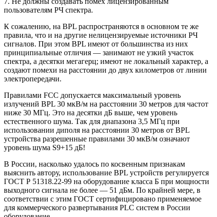
7. Не должны создавать помех лицензированным
пользователям РЧ спектра.
К сожалению, на BPL распространяются в основном те же
правила, что и на другие нелицензируемые источники РЧ
сигналов. При этом BPL имеют от большинства из них
принципиальные отличия — занимают не узкий участок
спектра, а десятки мегагерц; имеют не локальный характер, а
создают помехи на расстоянии до двух километров от линии
электропередачи.
Правилами FCC допускается максимальный уровень
излучений BPL 30 мкВ/м на расстоянии 30 метров для частот
ниже 30 МГц. Это на десятки дБ выше, чем уровень
естественного шума. Так для диапазона 3,5 МГц при
использовании диполя на расстоянии 30 метров от BPL
устройства разрешенные правилами 30 мкВ/м означают
уровень шума S9+15 дБ!
В России, насколько удалось по косвенным признакам
выяснить автору, использование BPL устройств регулируется
ГОСТ Р 51318.22-99 на оборудование класса Б при мощности
выходного сигнала не более — 51 дБм. По крайней мере, в
соответствии с этим ГОСТ сертифицировано применяемое
для коммерческого развертывания PLC систем в России
оборудование.