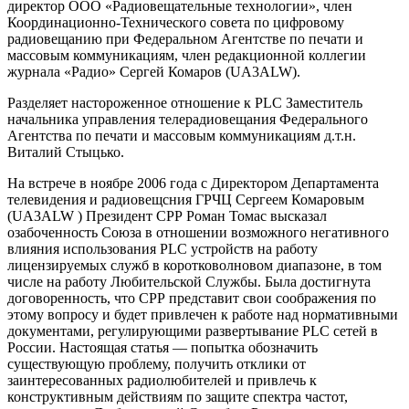
директор ООО «Радиовещательные технологии», член
Координационно-Технического совета по цифровому
радиовещанию при Федеральном Агентстве по печати и
массовым коммуникациям, член редакционной коллегии
журнала «Радио» Сергей Комаров (UA3ALW).
Разделяет настороженное отношение к PLC Заместитель
начальника управления телерадиовещания Федерального
Агентства по печати и массовым коммуникациям д.т.н.
Виталий Стыцько.
На встрече в ноябре 2006 года с Директором Департамента
телевидения и радиовещсния ГРЧЦ Сергеем Комаровым
(UA3ALW ) Президент СРР Роман Томас высказал
озабоченность Союза в отношении возможного негативного
влияния использования PLC устройств на работу
лицензируемых служб в коротковолновом диапазоне, в том
числе на работу Любительской Службы. Была достигнута
договоренность, что СРР представит свои соображения по
этому вопросу и будет привлечен к работе над нормативными
документами, регулирующими развертывание PLC сетей в
России. Настоящая статья — попытка обозначить
существующую проблему, получить отклики от
заинтересованных радиолюбителей и привлечь к
конструктивным действиям по защите спектра частот,