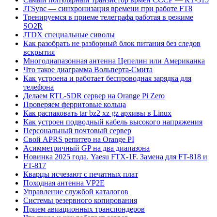
JTSync — синхронизация времени при работе FT8
Тренируемся в приеме телеграфа работая в режиме
SO2R
JTDX специальные сиволы
Как разобрать не разборный блок питания без следов
вскрытия
Многодиапазонная антенна Цепелин или Американка
Что такое диаграмма Вольперта-Смита
Как устроена и работает беспроводная зарядка для
телефона
Делаем RTL-SDR сервер на Orange Pi Zero
Проверяем ферритовые кольца
Как распаковать tar bz2 xz gz архивы в Linux
Как устроен подводный кабель высокого напряжения
Персональный почтовый сервер
Свой APRS репитер на Orange PI
Асимметричный GP на два диапазона
Новинка 2025 года. Yaesu FTX-1F. Замена для FT-818 и
FT-817
Кварцы исчезают с печатных плат
Походная антенна VP2E
Управление службой каталогов
Системы резервного копирования
Прием авиационных транспондеров