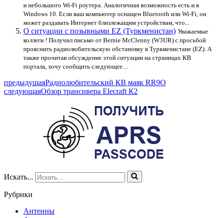
и небольшого Wi-Fi роутера. Аналогичная возможность есть и в
Windows 10. Если ваш компьютер оснащен Bluetooth или Wi-Fi, он
может раздавать Интернет близлежащим устройствам, что...
О ситуации с позывными EZ (Туркменистан)
Уважаемые
коллеги ! Получил письмо от Bernie McClenny (W3UR) c просьбой
прояснить радиолюбительскую обстановку в Туркменистане (EZ). А
также прочитав обсуждение этой ситуации на страницах КВ
портала, хочу сообщить следующее....
предыдущая
Радиолюбительский КВ маяк RR9O
следующая
Обзор трансивера Elecraft К2
Искать...
Рубрики
Антенны