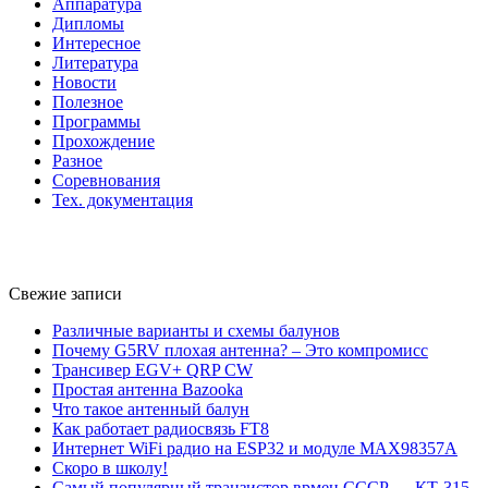
Аппаратура
Дипломы
Интересное
Литература
Новости
Полезное
Программы
Прохождение
Разное
Соревнования
Тех. документация
Свежие записи
Различные варианты и схемы балунов
Почему G5RV плохая антенна? – Это компромисс
Трансивер EGV+ QRP CW
Простая антенна Bazooka
Что такое антенный балун
Как работает радиосвязь FT8
Интернет WiFi радио на ESP32 и модуле MAX98357A
Скоро в школу!
Самый популярный транзистор врмен СССР — КТ-315