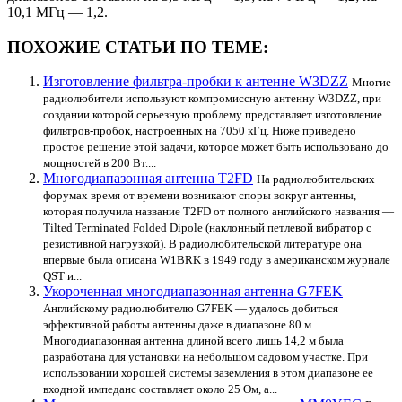
10,1 МГц — 1,2.
ПОХОЖИЕ СТАТЬИ ПО ТЕМЕ:
Изготовление фильтра-пробки к антенне W3DZZ
Многие
радиолюбители используют компромиссную антенну W3DZZ, при
создании которой серьезную проблему представляет изготовление
фильтров-пробок, настроенных на 7050 кГц. Ниже приведено
простое решение этой задачи, которое может быть использовано до
мощностей в 200 Вт....
Многодиапазонная антенна T2FD
На радиолюбительских
форумах время от времени возникают споры вокруг антенны,
которая получила название T2FD от полного английского названия —
Tilted Terminated Folded Dipole (наклонный петлевой вибратор с
резистивной нагрузкой). В радиолюбительской литературе она
впервые была описана W1BRK в 1949 году в американском журнале
QST и...
Укороченная многодиапазонная антенна G7FEK
Английскому радиолюбителю G7FEK — удалось добиться
эффективной работы антенны даже в диапазоне 80 м.
Многодиапазонная антенна длиной всего лишь 14,2 м была
разработана для установки на небольшом садовом участке. При
использовании хорошей системы заземления в этом диапазоне ее
входной импеданс составляет около 25 Ом, а...