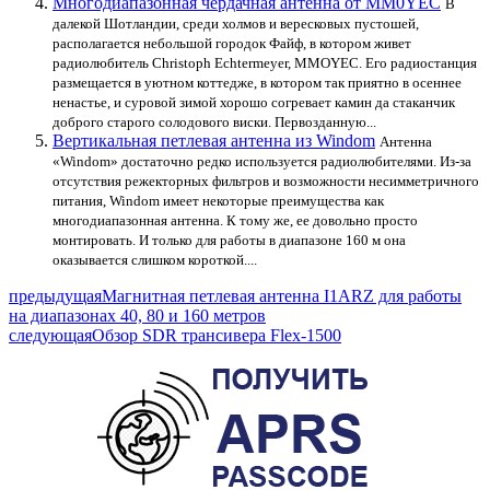
Многодиапазонная чердачная антенна от MM0YEC
В
далекой Шотландии, среди холмов и вересковых пустошей,
располагается небольшой городок Файф, в котором живет
радиолюбитель Christoph Echtermeyer, MMOYEC. Его радиостанция
размещается в уютном коттедже, в котором так приятно в осеннее
ненастье, и суровой зимой хорошо согревает камин да стаканчик
доброго старого солодового виски. Первозданную...
Вертикальная петлевая антенна из Windom
Антенна
«Windom» достаточно редко используется радиолюбителями. Из-за
отсутствия режекторных фильтров и возможности несимметричного
питания, Windom имеет некоторые преимущества как
многодиапазонная антенна. К тому же, ее довольно просто
монтировать. И только для работы в диапазоне 160 м она
оказывается слишком короткой....
предыдущая
Магнитная петлевая антенна I1ARZ для работы
на диапазонах 40, 80 и 160 метров
следующая
Обзор SDR трансивера Flex-1500