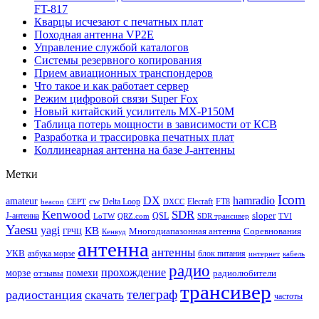
FT-817
Кварцы исчезают с печатных плат
Походная антенна VP2E
Управление службой каталогов
Системы резервного копирования
Прием авиационных транспондеров
Что такое и как работает сервер
Режим цифровой связи Super Fox
Новый китайский усилитель MX-P150M
Таблица потерь мощности в зависимости от КСВ
Разработка и трассировка печатных плат
Коллинеарная антенна на базе J-антенны
Метки
Icom
DX
hamradio
amateur
cw
Delta Loop
Elecraft
FT8
beacon
CEPT
DXCC
Kenwood
SDR
sloper
J-антенна
QSL
LoTW
QRZ.com
SDR трансивер
TVI
Yaesu
yagi
КВ
Многодиапазонная антенна
Соревнования
ГРЧЦ
Кенвуд
антенна
антенны
УКВ
азбука морзе
блок питания
интернет
кабель
радио
прохождение
морзе
помехи
отзывы
радиолюбители
трансивер
телеграф
радиостанция
скачать
частоты