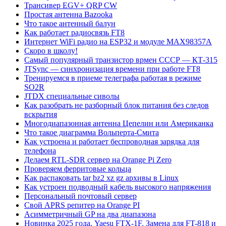
Трансивер EGV+ QRP CW
Простая антенна Bazooka
Что такое антенный балун
Как работает радиосвязь FT8
Интернет WiFi радио на ESP32 и модуле MAX98357A
Скоро в школу!
Самый популярный транзистор врмен СССР — КТ-315
JTSync — синхронизация времени при работе FT8
Тренируемся в приеме телеграфа работая в режиме
SO2R
JTDX специальные сиволы
Как разобрать не разборный блок питания без следов
вскрытия
Многодиапазонная антенна Цепелин или Американка
Что такое диаграмма Вольперта-Смита
Как устроена и работает беспроводная зарядка для
телефона
Делаем RTL-SDR сервер на Orange Pi Zero
Проверяем ферритовые кольца
Как распаковать tar bz2 xz gz архивы в Linux
Как устроен подводный кабель высокого напряжения
Персональный почтовый сервер
Свой APRS репитер на Orange PI
Асимметричный GP на два диапазона
Новинка 2025 года. Yaesu FTX-1F. Замена для FT-818 и