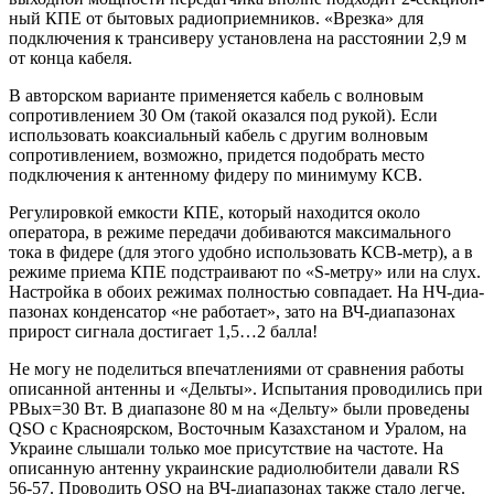
ный КПЕ от бытовых радиоприемников. «Врезка» для
подключения к трансиверу установлена на расстоянии 2,9 м
от конца кабеля.
В авторском варианте применяется кабель с волновым
сопротивлением 30 Ом (такой оказался под рукой). Если
использовать коаксиальный кабель с другим волновым
сопротивлением, возможно, придется подобрать место
подключения к антенному фидеру по минимуму КСВ.
Регулировкой емкости КПЕ, который находится около
оператора, в режиме передачи добиваются максимального
тока в фидере (для этого удобно использовать КСВ-метр), а в
режиме приема КПЕ подстраивают по «S-метру» или на слух.
Настройка в обоих режимах полностью совпадает. На НЧ-диа-
пазонах конденсатор «не работает», зато на ВЧ-диапазонах
прирост сигнала достигает 1,5…2 балла!
Не могу не поделиться впечатлениями от сравнения работы
описанной антенны и «Дельты». Испытания проводились при
РВых=30 Вт. В диапазоне 80 м на «Дельту» были проведены
QSO с Красноярском, Восточным Казахстаном и Уралом, на
Украине слышали только мое присутствие на частоте. На
описанную антенну украинские радиолюбители давали RS
56-57. Проводить QSO на ВЧ-диапазонах также стало легче.