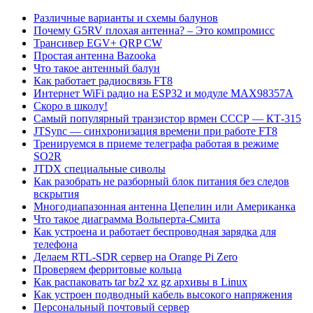
Различные варианты и схемы балунов
Почему G5RV плохая антенна? – Это компромисс
Трансивер EGV+ QRP CW
Простая антенна Bazooka
Что такое антенный балун
Как работает радиосвязь FT8
Интернет WiFi радио на ESP32 и модуле MAX98357A
Скоро в школу!
Самый популярный транзистор врмен СССР — КТ-315
JTSync — синхронизация времени при работе FT8
Тренируемся в приеме телеграфа работая в режиме
SO2R
JTDX специальные сиволы
Как разобрать не разборный блок питания без следов
вскрытия
Многодиапазонная антенна Цепелин или Американка
Что такое диаграмма Вольперта-Смита
Как устроена и работает беспроводная зарядка для
телефона
Делаем RTL-SDR сервер на Orange Pi Zero
Проверяем ферритовые кольца
Как распаковать tar bz2 xz gz архивы в Linux
Как устроен подводный кабель высокого напряжения
Персональный почтовый сервер