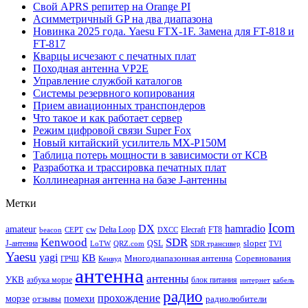
Свой APRS репитер на Orange PI
Асимметричный GP на два диапазона
Новинка 2025 года. Yaesu FTX-1F. Замена для FT-818 и
FT-817
Кварцы исчезают с печатных плат
Походная антенна VP2E
Управление службой каталогов
Системы резервного копирования
Прием авиационных транспондеров
Что такое и как работает сервер
Режим цифровой связи Super Fox
Новый китайский усилитель MX-P150M
Таблица потерь мощности в зависимости от КСВ
Разработка и трассировка печатных плат
Коллинеарная антенна на базе J-антенны
Метки
Icom
DX
hamradio
amateur
cw
Delta Loop
Elecraft
FT8
beacon
CEPT
DXCC
Kenwood
SDR
sloper
J-антенна
QSL
LoTW
QRZ.com
SDR трансивер
TVI
Yaesu
yagi
КВ
Многодиапазонная антенна
Соревнования
ГРЧЦ
Кенвуд
антенна
антенны
УКВ
азбука морзе
блок питания
интернет
кабель
радио
прохождение
морзе
помехи
отзывы
радиолюбители