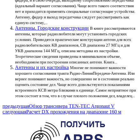
фидера, и в свою очередь, выходному сопротивлению передатчика
(идеальный вариант согласования). Чаще всего такого соответствия
нет и приходится применять специальные согласующие устройства.
Антенну, фидер и выход передатчика следует рассматривать как
единую систему,...
Антенны. Городские конструкции
В книге рассматриваются
антенны, которые радиолюбители могут установить городских
условиях. Приводятся практические конструкции антенн для всех
радиолюбительских KB диапазонов, СВ диапазона 27 МГц и для
УКВ диапазона 144 МГц, описана методика их настройки.
Теоретические сведения приведены в минимальном объеме,
необходимом при построении описанных антенн. Книга...
Антенны и их настройка
Многие не понимают важности
хорошего согласования тракта Радио-ЛинияПередачи-Антенна. Или
вернее понимают важность, но совершенно не в состоянии реально
оценить состояние дел. Чаще всего довольствуются показаниями
встроенного КСВ метра близкими к единице. Самое неприятное при
этом состоит в том, что в случае плохого положения дел, владелец...
предыдущая
Обзор трансивера TEN-TEC Argonaut V
следующая
Расчет DX прохождения на диапазоне 160 м