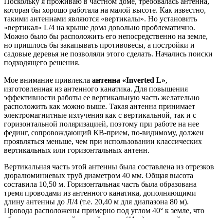
Поскольку я проживаю в частном доме, требовалась антенна,
которая бы хорошо работала на малой высоте. Как известно,
такими антеннами являются «вертикалы». Но установить
«вертикал» L/4 на крыше дома довольно проблематично.
Можно было бы расположить его непосредственно на земле,
но пришлось бы закапывать противовесы, а постройки и
садовые деревья не позволяли этого сделать. Начались поиски
подходящего решения.
Мое внимание привлекла
антенна «Inverted L»
,
изготовленная из антенного канатика. Для повышения
эффективности работы ее вертикальную часть желательно
расположить как можно выше. Такая антенна принимает
электромагнитные излучения как с вертикальной, так и с
горизонтальной поляризацией, поэтому при работе на нее
фединг, сопровождающий КВ-прием, по-видимому, должен
проявляться меньше, чем при использовании классических
вертикальных или горизонтальных антенн.
Вертикальная часть этой антенны была составлена из отрезков
дюралюминиевых труб диаметром 40 мм. Общая высота
составила 10,50 м. Горизонтальная часть была образована
тремя проводами из антенного канатика, дополняющими
длину антенны до Л/4 (т.е. 20,40 м для диапазона 80 м).
Провода расположены примерно под углом 40° к земле, что