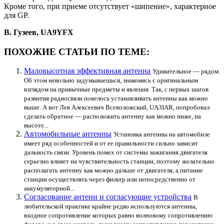
Кроме того, при приеме отсутствует «шипение», характерное
для GP.
В. Гузеев, UA9YFX
ПОХОЖИЕ СТАТЬИ ПО ТЕМЕ:
Маловысотная эффективная антенна
Удивительное — рядом.
Об этом невольно задумываешься, знакомясь с оригинальным
взглядом на привычные предметы и явления. Так, с первых шагов
развития радиосвязи повелось устанавливать антенны как можно
выше. А вот Лев Алексеевич Всеволожский, UA3IAR, попробовал
сделать обратное — расположить антенну как можно ниже, на
высоте...
Автомобильные антенны
Установка антенны на автомобиле
имеет ряд особенностей и от ее правильности сильно зависит
дальность связи. Уровень помех от системы зажигания двигателя
серьезно влияет на чувствительность станции, поэтому желательно
располагать антенну как можно дальше от двигателя, а питание
станции осуществлять через фильтр или непосредственно от
аккумуляторной...
Согласование антенн и согласующие устройства
В
любительской практике крайне редко используются антенны,
входное сопротивление которых равно волновому сопротивлению