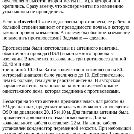
обусловлено высотой второй мачты (11 м), к которой они
крепились. Сразу замечу, что эксперименты по изменению
угла наклона не проводились.
Если к
«Inverted L»
не подключены противовесы, ее работа в
большой степени зависит от проводимости почвы, в которую
закопан провод заземления. А почему бы обычное заземление
не заменить противовесами? Задумано — сделано.
Противовесы были изготовлены из антенного канатика,
обмоточного провода (ПЭЛ) и монтажного провода в
изоляции. Вначале использовались три противовеса длиной
20,40 м и еще
три длиной 10.20 м. Затем количество противовесов на 80-
метровый диапазон было увеличено до 10. Действительно,
чем их больше, тем лучше работает антенна. В авторском
варианте антенна установлена на металлической крыше
одноэтажного дома, которая соединена с противовесами.
Несмотря на то что антенна предназначалась для работы на
НЧ-диапазонах, предусматривалась возможность проведения
QSO на диапазонах 20, 15 и 10 м. Для питания антенны была
применена довольна система согласования. Длина
коаксиального кабеля составляет 22 м. На конце кабеля
установлен конденсатор переменной емкости. При небольшой
выходной мощности передатчика вполне подходит 2-секцион-