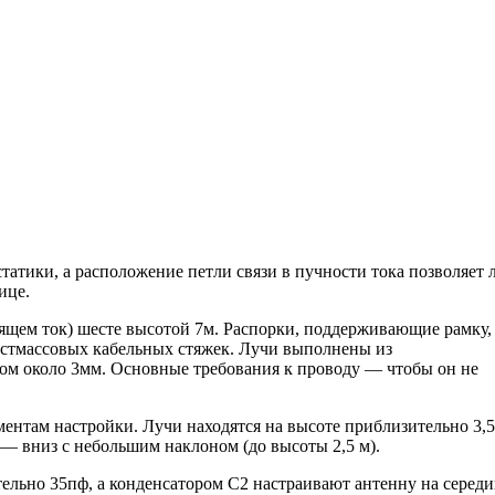
татики, а расположение петли связи в пучности тока позволяет 
ице.
ящем ток) шесте высотой 7м. Распорки, поддерживающие рамку,
стмассовых кабельных стяжек. Лучи выполнены из
ом около 3мм. Основные требования к проводу — чтобы он не
ентам настройки. Лучи находятся на высоте приблизительно 3,5
 — вниз с небольшим наклоном (до высоты 2,5 м).
ельно 35пф, а конденсатором С2 настраивают антенну на серед