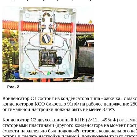
Конденсатор С1 состоит из конденсатора типа «бабочка» с ма
конденсаторов КСО ёмкостью 91пФ на рабочее напряжение 250
оптимальной настройки должна быть не менее 37пФ.
Конденсатор С2 двухсекционный КПЕ (2×12…495пФ) от лампов
статорными пластинами (другого конденсатора на момент постр
ёмкости параллельно был подключён отрезок коаксиального ка
ротора и сделать настройку плавной, подключены только стат