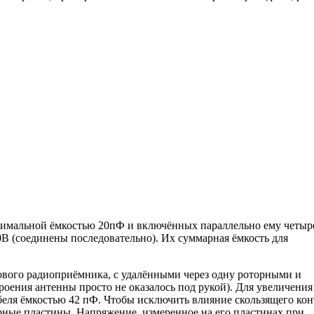
ксимальной ёмкостью 20пФ и включённых параллельно ему четыр
В (соединены последовательно). Их суммарная ёмкость для
ого радиоприёмника, с удалёнными через одну роторными и
оения антенны просто не оказалось под рукой). Для увеличения
беля ёмкостью 42 пФ. Чтобы исключить влияние скользящего кон
орные пластины. Напряжение, измеренное на его пластинах при