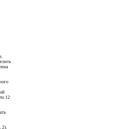
н.
делить
енна
ного
ний
ло 12
ать
 2).