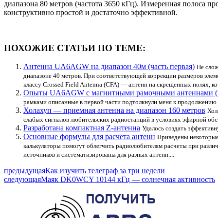
диапазона 80 метров (частота 3650 кГц). Измеренная полоса п
конструктивно простой и достаточно эффективной.
ПОХОЖИЕ СТАТЬИ ПО ТЕМЕ:
Антенна UA6AGW на диапазон 40м (часть первая)
Не слож
диапазоне 40 метров. При соответствующей коррекции размеров элем
классу Crossed Field Antenna (CFA) — антенн на скрещенных полях, к
Опыты UA6AGW с магнитными рамочными антеннами (ча
рамками описанные в первой части подтолкнули меня к продолжению эк
Холахуп — приемная антенна на диапазон 160 метров
Хол
слабых сигналов любительских радиостанций в условиях эфирной обст
Разработана компактная Z-антенна
Удалось создать эффективн
Основные формулы для расчета антенн
Приведены некоторые
калькуляторы помогут облегчить радиолюбителям расчеты при разли
источников и систематизированы для разных антенн....
предыдущая
Как изучить телеграф за три недели
следующая
Маяк DK0WCY 10144 кГц — солнечная активность