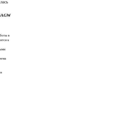
илась
A6AGW
аботы в
ится к
ными
риема
йн