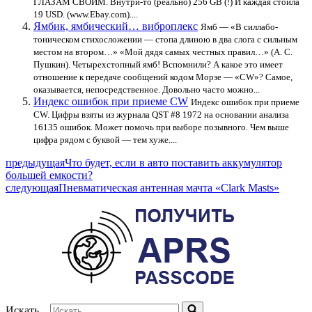
ГЛАЗАМ СВОИМ. Внутри-то (реально) 256 GB (!) И каждая стоила
19 USD. (www.Ebay.com)....
Ямбик, ямбический… виброплекс
Ямб — «В силлабо-
тоническом стихосложении — стопа длиною в два слога с сильным
местом на втором…» «Мой дядя самых честных правил…» (А. С.
Пушкин). Четырехстопный ямб! Вспомнили? А какое это имеет
отношение к передаче сообщений кодом Морзе — «CW»? Самое,
оказывается, непосредственное. Довольно часто можно...
Индекс ошибок при приеме CW
Индекс ошибок при приеме
CW. Цифры взяты из журнала QST #8 1972 на основании анализа
16135 ошибок. Может помочь при выборе позывного. Чем выше
цифра рядом с буквой — тем хуже....
предыдущая
Что будет, если в авто поставить аккумулятор
большей емкости?
следующая
Пневматическая антенная мачта «Clark Masts»
Искать...