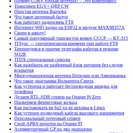
Почему G5RV плохая антенна? – Это компромисс
Трансивер EGV+ QRP CW
Простая антенна Bazooka
Что такое антенный балун
Как работает радиосвязь FT8
Интернет WiFi радио на ESP32 и модуле MAX98357A
Скоро в школу!
Самый популярный транзистор врмен СССР — КТ-315
JTSync — синхронизация времени при работе FT8
Тренируемся в приеме телеграфа работая в режиме
SO2R
JTDX специальные сиволы
Как разобрать не разборный блок питания без следов
вскрытия
Многодиапазонная антенна Цепелин или Американка
Что такое диаграмма Вольперта-Смита
Как устроена и работает беспроводная зарядка для
телефона
Делаем RTL-SDR сервер на Orange Pi Zero
Проверяем ферритовые кольца
Как распаковать tar bz2 xz gz архивы в Linux
Как устроен подводный кабель высокого напряжения
Персональный почтовый сервер
Свой APRS репитер на Orange PI
Асимметричный GP на два диапазона