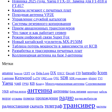
Новинка 2025 года. Yaesu FTX-1F. Замена для FT-818 и
FT-817
Кварцы исчезают с печатных плат
Походная антенна VP2E
Управление службой каталогов
Системы резервного копирования
Прием авиационных транспондеров
Что такое и как работает сервер
Режим цифровой связи Super Fox
Новый китайский усилитель MX-P150M
Таблица потерь мощности в зависимости от КСВ
Разработка и трассировка печатных плат
Коллинеарная антенна на базе J-антенны
Метки
Icom
DX
hamradio
amateur
cw
Delta Loop
Elecraft
FT8
beacon
CEPT
DXCC
Kenwood
SDR
sloper
J-антенна
QSL
LoTW
QRZ.com
SDR трансивер
TVI
Yaesu
yagi
КВ
Многодиапазонная антенна
Соревнования
ГРЧЦ
Кенвуд
антенна
антенны
УКВ
азбука морзе
блок питания
интернет
кабель
радио
прохождение
морзе
помехи
отзывы
радиолюбители
трансивер
телеграф
радиостанция
скачать
частоты