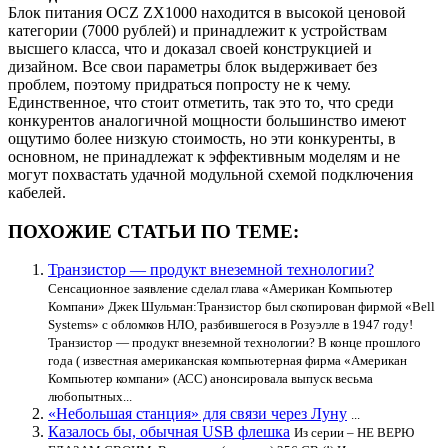
Блок питания OCZ ZX1000 находится в высокой ценовой
категории (7000 рублей) и принадлежит к устройствам
высшего класса, что и доказал своей конструкцией и
дизайном. Все свои параметры блок выдерживает без
проблем, поэтому придраться попросту не к чему.
Единственное, что стоит отметить, так это то, что среди
конкурентов аналогичной мощности большинство имеют
ощутимо более низкую стоимость, но эти конкуренты, в
основном, не принадлежат к эффективным моделям и не
могут похвастать удачной модульной схемой подключения
кабелей.
ПОХОЖИЕ СТАТЬИ ПО ТЕМЕ:
Транзистор — продукт внеземной технологии?
Сенсационное заявление сделал глава «Американ Компьютер
Компани» Джек Шульман:Транзистор был скопирован фирмой «Bell
Systems» с обломков НЛО, разбившегося в Розуэлле в 1947 году!
Транзистор — продукт внеземной технологии? В конце прошлого
года ( известная американская компьютерная фирма «Американ
Компьютер компани» (АСС) анонсировала выпуск весьма
любопытных...
«Небольшая станция» для связи через Луну
...
Казалось бы, обычная USB флешка
Из серии – НЕ ВЕРЮ