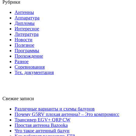
Рубрики
Антенны
Аппаратура
Дипломы
Интересное
Литература
Новости
Полезное
Программы
Прохождение
Разное
Соревнования
Тех. документация
Свежие записи
Различные варианты и схемы балунов
Почему G5RV плохая антенна? – Это компромисс
Трансивер EGV+ QRP CW
Простая антенна Bazooka
Что такое антенный балун