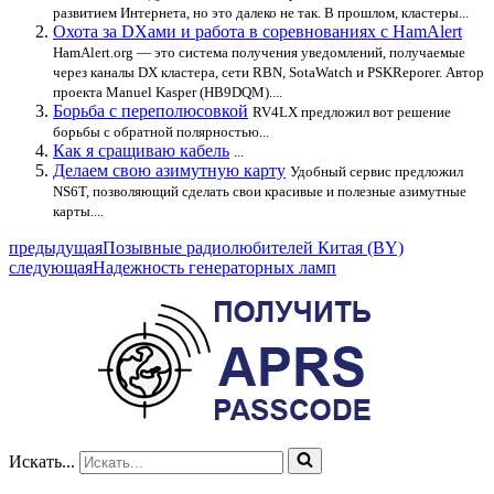
развитием Интернета, но это далеко не так. В прошлом, кластеры...
Охота за DXами и работа в соревнованиях с HamAlert
HamAlert.org — это система получения уведомлений, получаемые
через каналы DX кластера, сети RBN, SotaWatch и PSKReporer. Автор
проекта Manuel Kasper (HB9DQM)....
Борьба с переполюсовкой
RV4LX предложил вот решение
борьбы с обратной полярностью...
Как я сращиваю кабель
...
Делаем свою азимутную карту
Удобный сервис предложил
NS6T, позволяющий сделать свои красивые и полезные азимутные
карты....
предыдущая
Позывные радиолюбителей Китая (BY)
следующая
Надежность генераторных ламп
Искать...