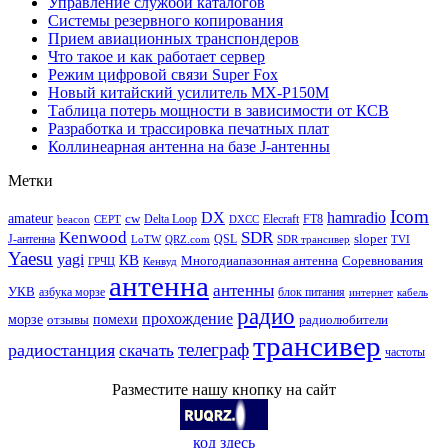
Управление службой каталогов
Системы резервного копирования
Прием авиационных транспондеров
Что такое и как работает сервер
Режим цифровой связи Super Fox
Новый китайский усилитель MX-P150M
Таблица потерь мощности в зависимости от КСВ
Разработка и трассировка печатных плат
Коллинеарная антенна на базе J-антенны
Метки
Icom
DX
hamradio
amateur
cw
Delta Loop
Elecraft
FT8
beacon
CEPT
DXCC
Kenwood
SDR
sloper
J-антенна
QSL
LoTW
QRZ.com
SDR трансивер
TVI
Yaesu
yagi
КВ
Многодиапазонная антенна
Соревнования
ГРЧЦ
Кенвуд
антенна
антенны
УКВ
азбука морзе
блок питания
интернет
кабель
радио
прохождение
морзе
помехи
отзывы
радиолюбители
трансивер
телеграф
радиостанция
скачать
частоты
Разместите нашу кнопку на сайт
код здесь