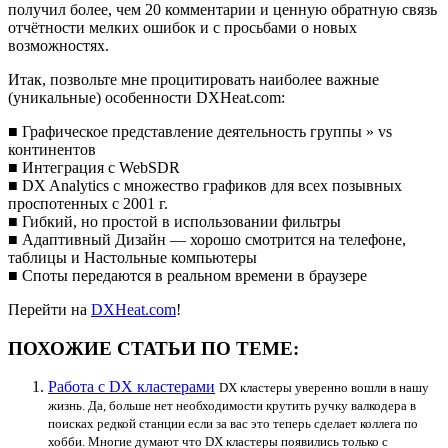
получил более, чем 20 комментарии и ценную обратную связь
отчётности мелких ошибок и с просьбами о новых
возможностях.
Итак, позвольте мне процитировать наиболее важные
(уникальные) особенности DXHeat.com:
■ Графическое представление деятельность группы » vs
континентов
■ Интеграция с WebSDR
■ DX Analytics с множество графиков для всех позывных
проспотенных с 2001 г.
■ Гибкий, но простой в использовании фильтры
■ Адаптивный Дизайн — хорошо смотрится на телефоне,
таблицы и Настольные компьютеры
■ Споты передаются в реальном времени в браузере
Перейти на
DXHeat.com
!
ПОХОЖИЕ СТАТЬИ ПО ТЕМЕ:
Работа с DX кластерами
DX кластеры уверенно вошли в нашу
жизнь. Да, больше нет необходимости крутить ручку валкодера в
поисках редкой станции если за вас это теперь сделает коллега по
хобби. Многие думают что DX кластеры появились только с