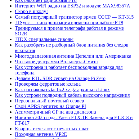
Как работает радиосвязь FT8
Интернет WiFi радио на ESP32 и модуле MAX98357A
Скоро в школу!
Самый популярный транзистор врмен СССР — КТ-315
JTSync — синхронизация времени при работе FT8
Тренируемся в приеме телеграфа работая в режиме
SO2R
JTDX специальные сиволы
Как разобрать не разборный блок питания без следов
вскрытия
Многодиапазонная антенна Цепелин или Американка
Что такое диаграмма Вольперта-Смита
Как устроена и работает беспроводная зарядка для
телефона
Делаем RTL-SDR сервер на Orange Pi Zero
Проверяем ферритовые кольца
Как распаковать tar bz2 xz gz архивы в Linux
Как устроен подводный кабель высокого напряжения
Персональный почтовый сервер
Свой APRS репитер на Orange PI
Асимметричный GP на два диапазона
Новинка 2025 года. Yaesu FTX-1F. Замена для FT-818 и
FT-817
Кварцы исчезают с печатных плат
Походная антенна VP2E