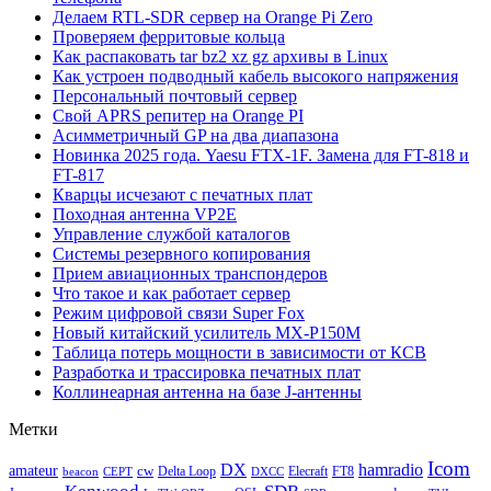
Делаем RTL-SDR сервер на Orange Pi Zero
Проверяем ферритовые кольца
Как распаковать tar bz2 xz gz архивы в Linux
Как устроен подводный кабель высокого напряжения
Персональный почтовый сервер
Свой APRS репитер на Orange PI
Асимметричный GP на два диапазона
Новинка 2025 года. Yaesu FTX-1F. Замена для FT-818 и
FT-817
Кварцы исчезают с печатных плат
Походная антенна VP2E
Управление службой каталогов
Системы резервного копирования
Прием авиационных транспондеров
Что такое и как работает сервер
Режим цифровой связи Super Fox
Новый китайский усилитель MX-P150M
Таблица потерь мощности в зависимости от КСВ
Разработка и трассировка печатных плат
Коллинеарная антенна на базе J-антенны
Метки
Icom
DX
hamradio
amateur
cw
Delta Loop
Elecraft
FT8
beacon
CEPT
DXCC