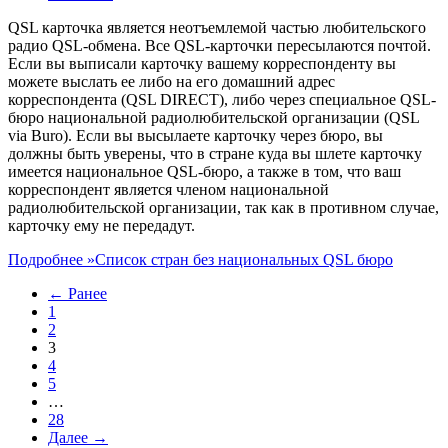
QSL карточка является неотъемлемой частью любительского
радио QSL-обмена. Все QSL-карточки пересылаются почтой.
Если вы выписали карточку вашему корреспонденту вы
можете выслать ее либо на его домашний адрес
корреспондента (QSL DIRECT), либо через специальное QSL-
бюро национальной радиолюбительской организации (QSL
via Buro). Если вы высылаете карточку через бюро, вы
должны быть уверены, что в стране куда вы шлете карточку
имеется национальное QSL-бюро, а также в том, что ваш
корреспондент является членом национальной
радиолюбительской организации, так как в противном случае,
карточку ему не передадут.
Подробнее »
Список стран без национальных QSL бюро
← Ранее
1
2
3
4
5
…
28
Далее →