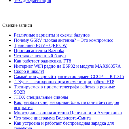
Тех. документация
Свежие записи
Различные варианты и схемы балунов
Почему G5RV плохая антенна? – Это компромисс
Трансивер EGV+ QRP CW
Простая антенна Bazooka
Что такое антенный балун
Как работает радиосвязь FT8
Интернет WiFi радио на ESP32 и модуле MAX98357A
Скоро в школу!
Самый популярный транзистор врмен СССР — КТ-315
JTSync — синхронизация времени при работе FT8
Тренируемся в приеме телеграфа работая в режиме
SO2R
JTDX специальные сиволы
Как разобрать не разборный блок питания без следов
вскрытия
Многодиапазонная антенна Цепелин или Американка
Что такое диаграмма Вольперта-Смита
Как устроена и работает беспроводная зарядка для
телефона