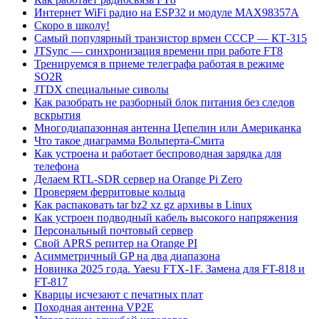
Интернет WiFi радио на ESP32 и модуле MAX98357A
Скоро в школу!
Самый популярный транзистор врмен СССР — КТ-315
JTSync — синхронизация времени при работе FT8
Тренируемся в приеме телеграфа работая в режиме
SO2R
JTDX специальные сиволы
Как разобрать не разборный блок питания без следов
вскрытия
Многодиапазонная антенна Цепелин или Американка
Что такое диаграмма Вольперта-Смита
Как устроена и работает беспроводная зарядка для
телефона
Делаем RTL-SDR сервер на Orange Pi Zero
Проверяем ферритовые кольца
Как распаковать tar bz2 xz gz архивы в Linux
Как устроен подводный кабель высокого напряжения
Персональный почтовый сервер
Свой APRS репитер на Orange PI
Асимметричный GP на два диапазона
Новинка 2025 года. Yaesu FTX-1F. Замена для FT-818 и
FT-817
Кварцы исчезают с печатных плат
Походная антенна VP2E