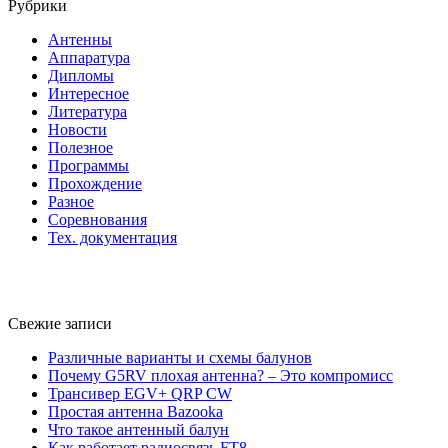
Рубрики
Антенны
Аппаратура
Дипломы
Интересное
Литература
Новости
Полезное
Программы
Прохождение
Разное
Соревнования
Тех. документация
Свежие записи
Различные варианты и схемы балунов
Почему G5RV плохая антенна? – Это компромисс
Трансивер EGV+ QRP CW
Простая антенна Bazooka
Что такое антенный балун
Как работает радиосвязь FT8