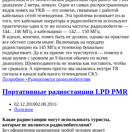
диапазоне 2 метра, немало. Один из самых распространенных
видов помех на УКВ — это помехи, связанные с работой
кабельных сетей телевидения. Эта проблема возникает из-за
того, что кабельные операторы и радиолюбители используют
практически одни и те же полосы частоты: радиолюбители —
144…146 МГц, а кабельщики — 142… 150 МГц.
В идеале, конечно, помех быть не должно, однако на практике
все обстоит совсем иначе. Включаешь на передачу
радиостанцию на 145 МГц и телевизор буквально
подпрыгивает. Да и на приеме это чувствуется — помехи в
виде шумов с уровнем до 9 баллов обычно по всему
диапазону. Шумоподавитель не знаешь как поставить, чтобы
не срывался. А причина проста: мы оказались внутри ТВ
сигнала в канале кабельного телевидения CK5.
Подробнее »
Радиопомехи радиолюбителям
Портативные радиостанции LPD PMR
02.12.2010
02.08.2011
Полезное
Какие радиостанции могут использовать туристы,
которые не являются радиолюбителями?
Без оформления разрешения любой человек может