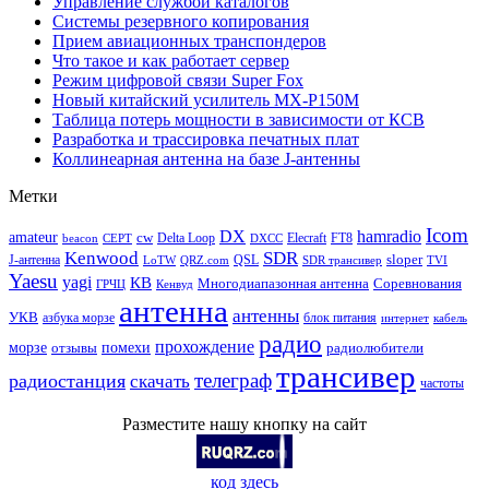
Управление службой каталогов
Системы резервного копирования
Прием авиационных транспондеров
Что такое и как работает сервер
Режим цифровой связи Super Fox
Новый китайский усилитель MX-P150M
Таблица потерь мощности в зависимости от КСВ
Разработка и трассировка печатных плат
Коллинеарная антенна на базе J-антенны
Метки
Icom
DX
hamradio
amateur
cw
Delta Loop
Elecraft
FT8
beacon
CEPT
DXCC
Kenwood
SDR
sloper
J-антенна
QSL
LoTW
QRZ.com
SDR трансивер
TVI
Yaesu
yagi
КВ
Многодиапазонная антенна
Соревнования
ГРЧЦ
Кенвуд
антенна
антенны
УКВ
азбука морзе
блок питания
интернет
кабель
радио
прохождение
морзе
помехи
отзывы
радиолюбители
трансивер
телеграф
радиостанция
скачать
частоты
Разместите нашу кнопку на сайт
код здесь