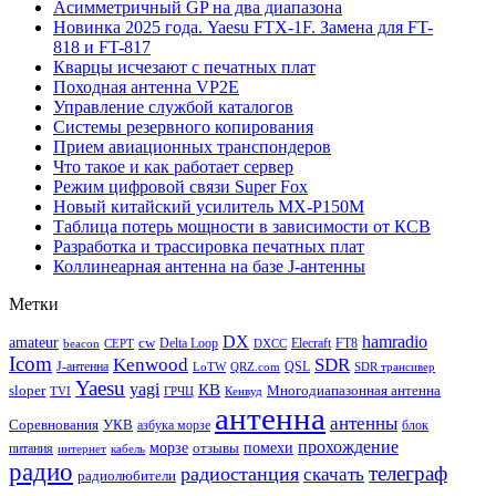
Асимметричный GP на два диапазона
Новинка 2025 года. Yaesu FTX-1F. Замена для FT-
818 и FT-817
Кварцы исчезают с печатных плат
Походная антенна VP2E
Управление службой каталогов
Системы резервного копирования
Прием авиационных транспондеров
Что такое и как работает сервер
Режим цифровой связи Super Fox
Новый китайский усилитель MX-P150M
Таблица потерь мощности в зависимости от КСВ
Разработка и трассировка печатных плат
Коллинеарная антенна на базе J-антенны
Метки
DX
hamradio
amateur
cw
Delta Loop
Elecraft
FT8
beacon
CEPT
DXCC
Icom
Kenwood
SDR
J-антенна
QSL
LoTW
QRZ.com
SDR трансивер
Yaesu
yagi
КВ
sloper
Многодиапазонная антенна
TVI
ГРЧЦ
Кенвуд
антенна
антенны
Соревнования
УКВ
азбука морзе
блок
прохождение
морзе
помехи
отзывы
питания
интернет
кабель
радио
телеграф
радиостанция
скачать
радиолюбители