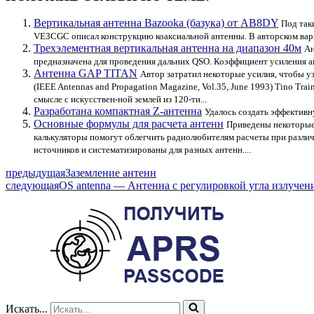
Вертикальная антенна Bazooka (базука) от AB8DY
Под так
VE3CGC описал конструкцию коаксиальной антенны. В авторском вариа
Трехэлементная вертикальная антенна на диапазон 40м
Ан
предназначена для проведения дальних QSO. Коэффициент усиления ант
Антенна GAP TITAN
Автор затратил некоторые усилия, чтобы у
(IEEE Antennas and Propagation Magazine, Vol.35, June 1993) Tino Tra
смысле с искусствен-ной землей из 120-ти...
Разработана компактная Z-антенна
Удалось создать эффективн
Основные формулы для расчета антенн
Приведены некоторые
калькуляторы помогут облегчить радиолюбителям расчеты при разли
источников и систематизированы для разных антенн....
предыдущая
Заземление антенн
следующая
OS antenna — Антенна с регулировкой угла излучен
Искать...