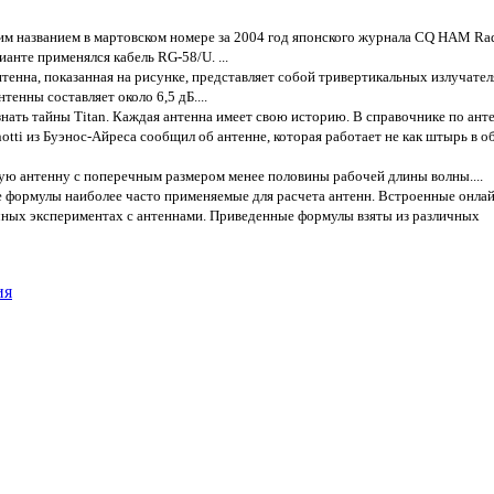
им названием в мартовском номере за 2004 год японского журнала CQ НАМ Ra
нте применялся кабель RG-58/U. ...
тенна, показанная на рисунке, представляет собой тривертикальных излучател
енны составляет около 6,5 дБ....
знать тайны Titan. Каждая антенна имеет свою историю. В справочнике по ант
inotti из Буэнос-Айреса сообщил об антенне, которая работает не как штырь в 
ую антенну с поперечным размером менее половины рабочей длины волны....
 формулы наиболее часто применяемые для расчета антенн. Встроенные онла
чных экспериментах с антеннами. Приведенные формулы взяты из различных
ия