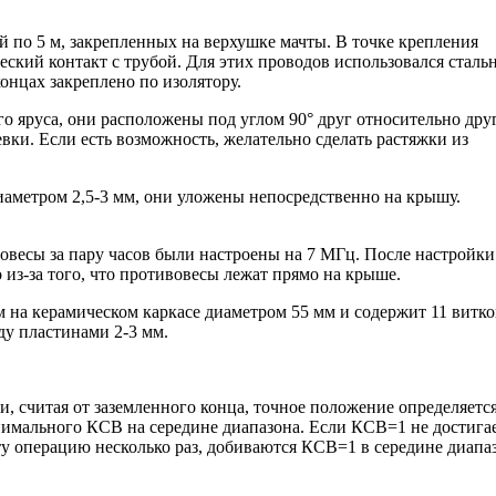
 по 5 м, закрепленных на верхушке мачты. В точке крепления
ский контакт с трубой. Для этих проводов использовался сталь
онцах закреплено по изолятору.
о яруса, они расположены под углом 90° друг относительно друг
вки. Если есть возможность, желательно сделать растяжки из
аметром 2,5-3 мм, они уложены непосредственно на крышу.
овесы за пару часов были настроены на 7 МГц. После настройки
 из-за того, что противовесы лежат прямо на крыше.
 на керамическом каркасе диаметром 55 мм и содержит 11 витко
ду пластинами 2-3 мм.
, считая от заземленного конца, точное положение определяется
имального КСВ на середине диапазона. Если КСВ=1 не достигае
ту операцию несколько раз, добиваются КСВ=1 в середине диапа