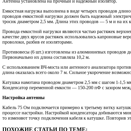
Антенна установлена на прочный и надежный изолятор.
Емкостная нагрузка выполнена в виде четырех проводов длиной
проводов емкостной нагрузки должен быть надежный электриче
тросик диаметром 2,5 мм. Длина этих проводов — 5 м и на их к
Провода емкостной нагрузки являются частью растяжек верхнег
качестве двух ярусов растяжек использовались капроновые вере
проволоки, разбив ее изоляторами.
Противовесы (6 шт.) изготовлены из алюминиевых проводов ди
Первоначально их длина составляла 10,2 м.
С использованием ВЧ-моста или антенного анализатора против
длина оказалась всего около 7 м. Сильное укорочение возможно
Катушка намотана проводом диаметром 2,5 мм с шагом 1-1,5 мм
Конденсатор переменной емкости — 150-200 пФ с зазором меж
Настройка антенны
Кабель 75 Ом подключается примерно к третьему витку катушки
процессе настройки. Настройкой конденсатора добиваются мин
то изменяют точку подключения кабеля к катушке. Повторив э
ПОХОЖИЕ СТАТЬИ ПО ТЕМЕ: