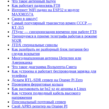
Что такое антенный балун
Как работает радиосвязь FT8
Интернет WiFi радио на ESP32 и модуле
MAX98357A
Скоро в школу!
Самый популярный транзистор врмен СССР —
КТ-315
JTSync — синхронизация времени при работе FT8
Тренируемся в приеме телеграфа работая в режиме
SO2R
JTDX специальные сиволы
Как разобрать не разборный блок питания без
следов вскрытия
Многодиапазонная антенна Цепелин или
Американка
Что такое диаграмма Вольперта-Смита
Как устроена и работает беспроводная зарядка для
телефона
Делаем RTL-SDR сервер на Orange Pi Zero
Проверяем ферритовые кольца
Как распаковать tar bz2 xz gz архивы в Linux
Как устроен подводный кабель высокого
напряжения
Персональный почтовый сервер
Свой APRS репитер на Orange PI