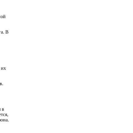
ной
а. В
 их
в.
 в
тся,
зона.