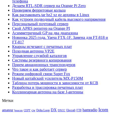
телефона
Делаем RTL-SDR сервер на Orange Pi Zero
Проверяем ферритовые кольца
Как распаковать tar bz2 xz gz архивы в Linux
Как устроен подводный кабель высокого напряжения
Персональный почтовый сервер
Свой APRS репитер на Orange PI
Асимметричный GP на два диапазона
Новинка 2025 года. Yaesu FTX-1F. Замена для FT-818 и
FT-817
Кварцы исчезают с печатных плат
Походная антенна VP2E
Управление службой каталогов
Системы резервного копирования
Прием авиационных транспондеров
Что такое и как работает сервер
Режим цифровой связи Super Fox
Новый китайский усилитель MX-P150M
Таблица потерь мощности в зависимости от КСВ
Разработка и трассировка печатных плат
Коллинеарная антенна на базе J-антенны
Метки
Icom
DX
hamradio
amateur
cw
Delta Loop
Elecraft
FT8
beacon
CEPT
DXCC