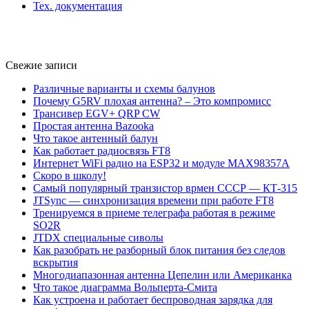
Тех. документация
Свежие записи
Различные варианты и схемы балунов
Почему G5RV плохая антенна? – Это компромисс
Трансивер EGV+ QRP CW
Простая антенна Bazooka
Что такое антенный балун
Как работает радиосвязь FT8
Интернет WiFi радио на ESP32 и модуле MAX98357A
Скоро в школу!
Самый популярный транзистор врмен СССР — КТ-315
JTSync — синхронизация времени при работе FT8
Тренируемся в приеме телеграфа работая в режиме
SO2R
JTDX специальные сиволы
Как разобрать не разборный блок питания без следов
вскрытия
Многодиапазонная антенна Цепелин или Американка
Что такое диаграмма Вольперта-Смита
Как устроена и работает беспроводная зарядка для