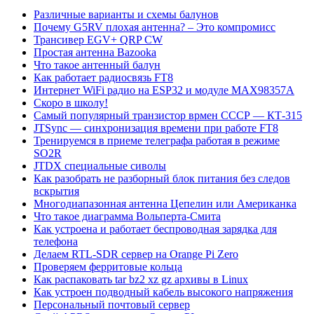
Различные варианты и схемы балунов
Почему G5RV плохая антенна? – Это компромисс
Трансивер EGV+ QRP CW
Простая антенна Bazooka
Что такое антенный балун
Как работает радиосвязь FT8
Интернет WiFi радио на ESP32 и модуле MAX98357A
Скоро в школу!
Самый популярный транзистор врмен СССР — КТ-315
JTSync — синхронизация времени при работе FT8
Тренируемся в приеме телеграфа работая в режиме
SO2R
JTDX специальные сиволы
Как разобрать не разборный блок питания без следов
вскрытия
Многодиапазонная антенна Цепелин или Американка
Что такое диаграмма Вольперта-Смита
Как устроена и работает беспроводная зарядка для
телефона
Делаем RTL-SDR сервер на Orange Pi Zero
Проверяем ферритовые кольца
Как распаковать tar bz2 xz gz архивы в Linux
Как устроен подводный кабель высокого напряжения
Персональный почтовый сервер