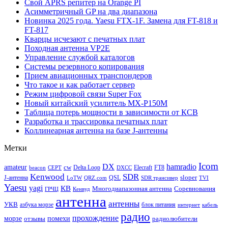
Свой APRS репитер на Orange PI
Асимметричный GP на два диапазона
Новинка 2025 года. Yaesu FTX-1F. Замена для FT-818 и
FT-817
Кварцы исчезают с печатных плат
Походная антенна VP2E
Управление службой каталогов
Системы резервного копирования
Прием авиационных транспондеров
Что такое и как работает сервер
Режим цифровой связи Super Fox
Новый китайский усилитель MX-P150M
Таблица потерь мощности в зависимости от КСВ
Разработка и трассировка печатных плат
Коллинеарная антенна на базе J-антенны
Метки
Icom
DX
hamradio
amateur
cw
Delta Loop
Elecraft
FT8
beacon
CEPT
DXCC
Kenwood
SDR
sloper
J-антенна
QSL
LoTW
QRZ.com
SDR трансивер
TVI
Yaesu
yagi
КВ
Многодиапазонная антенна
Соревнования
ГРЧЦ
Кенвуд
антенна
антенны
УКВ
азбука морзе
блок питания
интернет
кабель
радио
прохождение
морзе
помехи
отзывы
радиолюбители