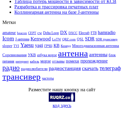
Таблица потерь мощности в зависимости от КСВ
Разработка и трассировка печатных плат
Коллинеарная антенна на базе J-антенны
Метки
DX
hamradio
amateur
cw
Delta Loop
Elecraft
FT8
beacon
CEPT
DXCC
Icom
Kenwood
SDR
J-антенна
QSL
LoTW
QRZ.com
SDR трансивер
Yaesu
yagi
КВ
sloper
Многодиапазонная антенна
TVI
ГРЧЦ
Кенвуд
антенна
антенны
Соревнования
УКВ
азбука морзе
блок
прохождение
морзе
помехи
отзывы
питания
интернет
кабель
радио
телеграф
радиостанция
скачать
радиолюбители
трансивер
частоты
Разместите нашу кнопку на сайт
код здесь