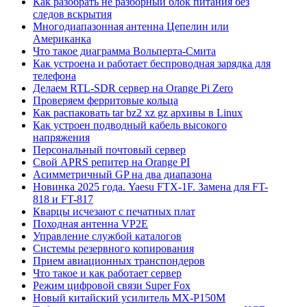
Как разобрать не разборный блок питания без
следов вскрытия
Многодиапазонная антенна Цепелин или
Американка
Что такое диаграмма Вольперта-Смита
Как устроена и работает беспроводная зарядка для
телефона
Делаем RTL-SDR сервер на Orange Pi Zero
Проверяем ферритовые кольца
Как распаковать tar bz2 xz gz архивы в Linux
Как устроен подводный кабель высокого
напряжения
Персональный почтовый сервер
Свой APRS репитер на Orange PI
Асимметричный GP на два диапазона
Новинка 2025 года. Yaesu FTX-1F. Замена для FT-
818 и FT-817
Кварцы исчезают с печатных плат
Походная антенна VP2E
Управление службой каталогов
Системы резервного копирования
Прием авиационных транспондеров
Что такое и как работает сервер
Режим цифровой связи Super Fox
Новый китайский усилитель MX-P150M