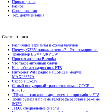
Прохождение
Разное
Соревнования
Тех. документация
Свежие записи
Различные варианты и схемы балунов
Почему G5RV плохая антенна? – Это компромисс
Трансивер EGV+ QRP CW
Простая антенна Bazooka
Что такое антенный балун
Как работает радиосвязь FT8
Интернет WiFi радио на ESP32 и модуле
MAX98357A
Скоро в школу!
Самый популярный транзистор врмен СССР —
КТ-315
JTSync — синхронизация времени при работе FT8
Тренируемся в приеме телеграфа работая в режиме
SO2R
JTDX специальные сиволы